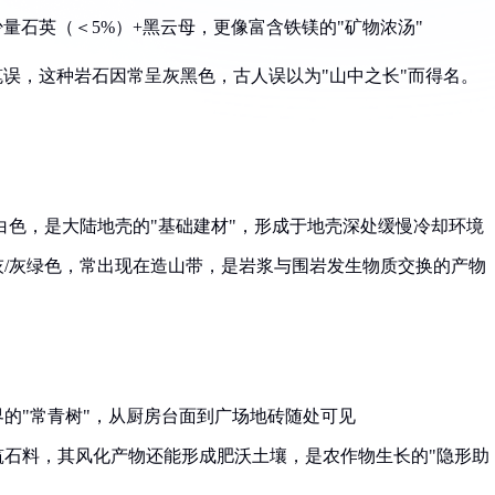
少量石英（＜5%）+黑云母，更像富含铁镁的"矿物浓汤"
笔误，这种岩石因常呈灰黑色，古人误以为"山中之长"而得名。
白色，是大陆地壳的"基础建材"，形成于地壳深处缓慢冷却环境
/灰绿色，常出现在造山带，是岩浆与围岩发生物质交换的产物
的"常青树"，从厨房台面到广场地砖随处可见
筑石料，其风化产物还能形成肥沃土壤，是农作物生长的"隐形助