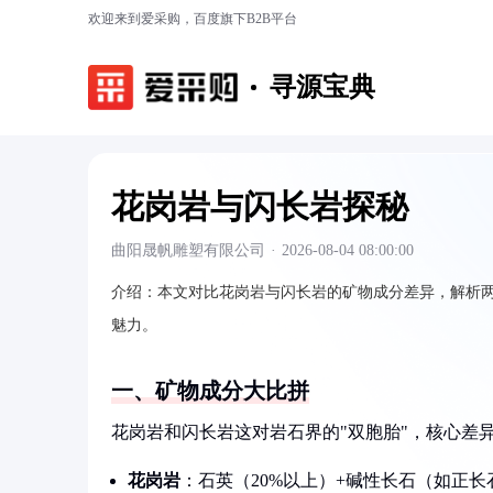
欢迎来到爱采购，百度旗下B2B平台
寻源宝典
花岗岩与闪长岩探秘
曲阳晟帆雕塑有限公司
·
2026-08-04 08:00:00
介绍：
本文对比花岗岩与闪长岩的矿物成分差异，解析
魅力。
一、矿物成分大比拼
花岗岩和闪长岩这对岩石界的"双胞胎"，核心差
花岗岩
：石英（20%以上）+碱性长石（如正长