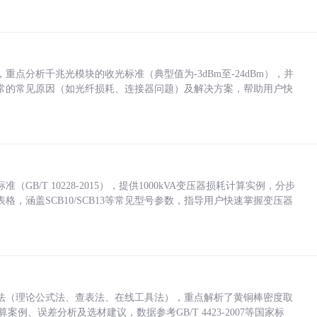
点分析千兆光模块的收光标准（典型值为-3dBm至-24dBm），并
常的常见原因（如光纤损耗、连接器问题）及解决方案，帮助用户快
/T 10228-2015），提供1000kVA变压器损耗计算实例，分步
，涵盖SCB10/SCB13等常见型号参数，指导用户快速掌握变压器
法（理论公式法、查表法、在线工具法），重点解析了黄铜棒密度取
计算案例、误差分析及选材建议，数据参考GB/T 4423-2007等国家标