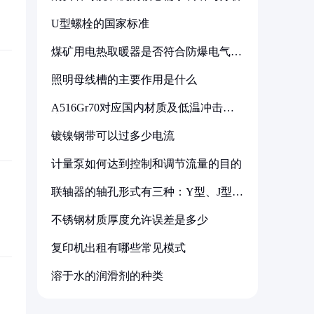
U型螺栓的国家标准
煤矿用电热取暖器是否符合防爆电气设
备标准
照明母线槽的主要作用是什么
A516Gr70对应国内材质及低温冲击要
求解析
镀镍钢带可以过多少电流
计量泵如何达到控制和调节流量的目的
联轴器的轴孔形式有三种：Y型、J型、
Z型
不锈钢材质厚度允许误差是多少
复印机出租有哪些常见模式
溶于水的润滑剂的种类