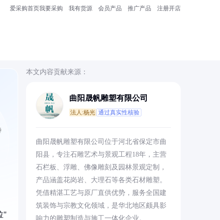
爱采购首页
我要采购
我有货源
会员产品
推广产品
注册开店
本文内容贡献来源：
曲阳晟帆雕塑有限公司
法人:杨光
通过真实性核验
特
曲阳晟帆雕塑有限公司位于河北省保定市曲
阳县，专注石雕艺术与景观工程18年，主营
石栏板、浮雕、佛像雕刻及园林景观定制，
产品涵盖花岗岩、大理石等各类石材雕塑。
凭借精湛工艺与原厂直供优势，服务全国建
筑装饰与宗教文化领域，是华北地区颇具影
"
响力的雕塑制造与施工一体化企业。