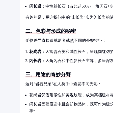
闪长岩
：中性斜长石（占比超50%）+角闪石+
有趣的是，用户提问中的"山长岩"实为闪长岩的
二、色彩与形成的秘密
矿物差异直接造就两者截然不同的外貌特征：
花岗岩
：因富含石英和碱性长石，呈现肉红/灰
闪长岩
：因角闪石和中性斜长石主导，多呈深灰
三、用途的奇妙分野
这对"岩石兄弟"在人类手中焕发不同光彩：
花岗岩凭借耐候性和美观纹理，成为高档建材界
闪长岩因硬度适中且含矿物晶体，既可作为建
手"