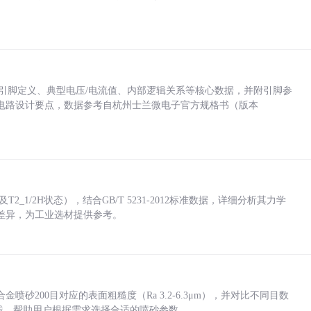
括各引脚定义、典型电压/电流值、内部逻辑关系等核心数据，并附引脚参
电路设计要点，数据参考自杭州士兰微电子官方规格书（版本
_1/2H状态），结合GB/T 5231-2012标准数据，详细分析其力学
差异，为工业选材提供参考。
砂200目对应的表面粗糙度（Ra 3.2-6.3μm），并对比不同目数
业实践，帮助用户根据需求选择合适的喷砂参数。