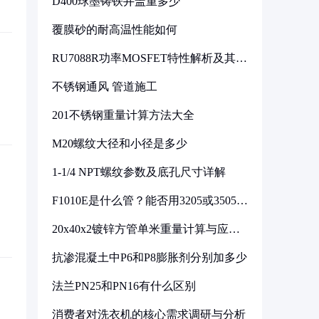
D400球墨铸铁井盖重多少
覆膜砂的耐高温性能如何
RU7088R功率MOSFET特性解析及其在
可调电源设计中的实践
不锈钢通风 管道施工
201不锈钢重量计算方法大全
M20螺纹大径和小径是多少
1-1/4 NPT螺纹参数及底孔尺寸详解
F1010E是什么管？能否用3205或3505代
换
20x40x2镀锌方管单米重量计算与应用
分析
抗渗混凝土中P6和P8膨胀剂分别加多少
法兰PN25和PN16有什么区别
消费者对洗衣机的核心需求调研与分析