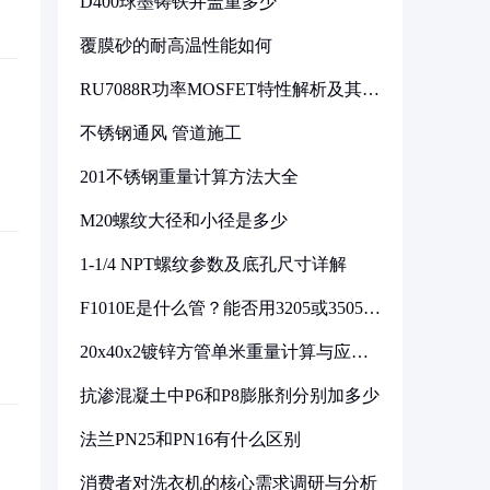
D400球墨铸铁井盖重多少
覆膜砂的耐高温性能如何
RU7088R功率MOSFET特性解析及其在
可调电源设计中的实践
不锈钢通风 管道施工
201不锈钢重量计算方法大全
M20螺纹大径和小径是多少
1-1/4 NPT螺纹参数及底孔尺寸详解
F1010E是什么管？能否用3205或3505代
换
20x40x2镀锌方管单米重量计算与应用
分析
抗渗混凝土中P6和P8膨胀剂分别加多少
法兰PN25和PN16有什么区别
消费者对洗衣机的核心需求调研与分析