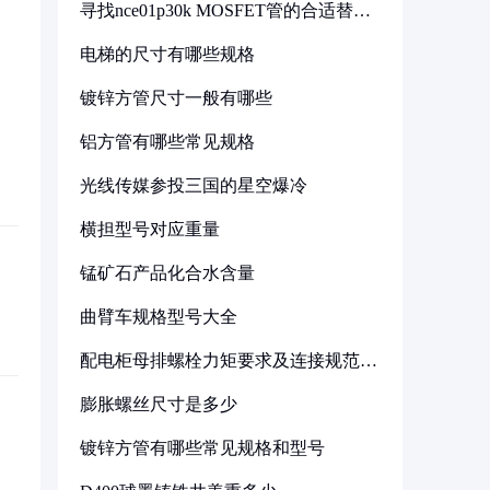
寻找nce01p30k MOSFET管的合适替代
型号
电梯的尺寸有哪些规格
镀锌方管尺寸一般有哪些
铝方管有哪些常见规格
光线传媒参投三国的星空爆冷
横担型号对应重量
锰矿石产品化合水含量
曲臂车规格型号大全
配电柜母排螺栓力矩要求及连接规范详
解
膨胀螺丝尺寸是多少
镀锌方管有哪些常见规格和型号