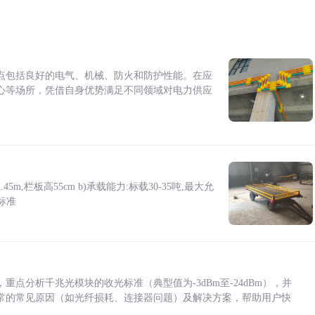
点包括良好的电气、机械、防火和防护性能。在应
心等场所，凭借自身优势满足不同领域对电力供应
5m,栏板高55cm b)承载能力:标载30-35吨,最大允
标准
点分析千兆光模块的收光标准（典型值为-3dBm至-24dBm），并
常的常见原因（如光纤损耗、连接器问题）及解决方案，帮助用户快