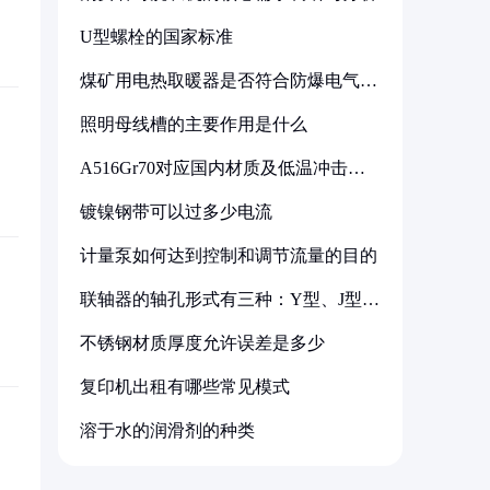
U型螺栓的国家标准
煤矿用电热取暖器是否符合防爆电气设
备标准
照明母线槽的主要作用是什么
A516Gr70对应国内材质及低温冲击要
求解析
镀镍钢带可以过多少电流
计量泵如何达到控制和调节流量的目的
联轴器的轴孔形式有三种：Y型、J型、
Z型
不锈钢材质厚度允许误差是多少
复印机出租有哪些常见模式
溶于水的润滑剂的种类