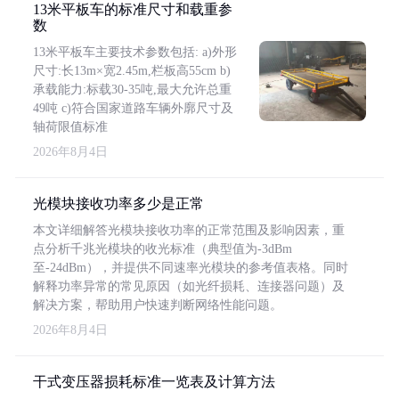
13米平板车的标准尺寸和载重参
数
13米平板车主要技术参数包括: a)外形
尺寸:长13m×宽2.45m,栏板高55cm b)
承载能力:标载30-35吨,最大允许总重
49吨 c)符合国家道路车辆外廓尺寸及
轴荷限值标准
2026年8月4日
光模块接收功率多少是正常
本文详细解答光模块接收功率的正常范围及影响因素，重
点分析千兆光模块的收光标准（典型值为-3dBm
至-24dBm），并提供不同速率光模块的参考值表格。同时
解释功率异常的常见原因（如光纤损耗、连接器问题）及
解决方案，帮助用户快速判断网络性能问题。
2026年8月4日
干式变压器损耗标准一览表及计算方法