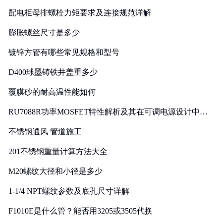
配电柜母排螺栓力矩要求及连接规范详解
膨胀螺丝尺寸是多少
镀锌方管有哪些常见规格和型号
D400球墨铸铁井盖重多少
覆膜砂的耐高温性能如何
RU7088R功率MOSFET特性解析及其在可调电源设计中的
实践
不锈钢通风 管道施工
201不锈钢重量计算方法大全
M20螺纹大径和小径是多少
1-1/4 NPT螺纹参数及底孔尺寸详解
F1010E是什么管？能否用3205或3505代换