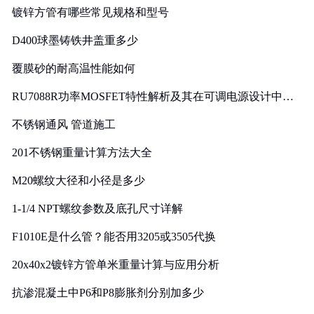
镀锌方管有哪些常见规格和型号
D400球墨铸铁井盖重多少
覆膜砂的耐高温性能如何
RU7088R功率MOSFET特性解析及其在可调电源设计中的
实践
不锈钢通风 管道施工
201不锈钢重量计算方法大全
M20螺纹大径和小径是多少
1-1/4 NPT螺纹参数及底孔尺寸详解
F1010E是什么管？能否用3205或3505代换
20x40x2镀锌方管单米重量计算与应用分析
抗渗混凝土中P6和P8膨胀剂分别加多少