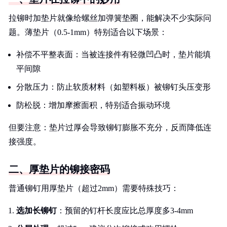
拉铆时加垫片就像给螺丝加弹簧垫圈，能解决不少实际问
题。薄垫片（0.5-1mm）特别适合以下场景：
补偿不平整表面：当被连接件有轻微凹凸时，垫片能填
平间隙
分散压力：防止软质材料（如塑料板）被铆钉头压变形
防松脱：增加摩擦面积，特别适合振动环境
但要注意：垫片过厚会导致铆钉膨胀不充分，反而降低连
接强度。
二、厚垫片的铆接密码
普通铆钉用厚垫片（超过2mm）需要特殊技巧：
选加长铆钉
：预留的钉杆长度应比总厚度多3-4mm