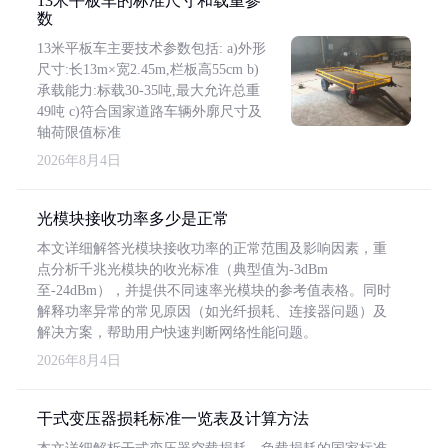
13米平板车的标准尺寸和载重参
数
13米平板车主要技术参数包括: a)外形
尺寸:长13m×宽2.45m,栏板高55cm b)
承载能力:标载30-35吨,最大允许总重
49吨 c)符合国家道路车辆外廓尺寸及
轴荷限值标准
2026年8月4日
光模块接收功率多少是正常
本文详细解答光模块接收功率的正常范围及影响因素，重
点分析千兆光模块的收光标准（典型值为-3dBm
至-24dBm），并提供不同速率光模块的参考值表格。同时
解释功率异常的常见原因（如光纤损耗、连接器问题）及
解决方案，帮助用户快速判断网络性能问题。
2026年8月4日
干式变压器损耗标准一览表及计算方法