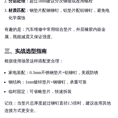
分层处理
：超过5mm建议分次铆接或改用螺栓
材质匹配
：钢垫片配钢铆钉，铝垫片配铝铆钉，避免电
化学腐蚀
有趣的是：汽车维修中常用组合垫片，外层橡胶内嵌金
属，既能减震又保证强度。
三、实战选型指南
根据使用场景这样搭配更合理：
家电装配：0.3mm不锈钢垫片+铝铆钉，美观防锈
钢结构：1mm镀锌垫片+钢铆钉，承重可靠
临时固定：可省略垫片，快速拆装
记住：当垫片总厚度超过铆钉直径1.5倍时，建议改用其他
连接方式更安全。