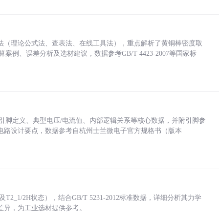
法（理论公式法、查表法、在线工具法），重点解析了黄铜棒密度取
计算案例、误差分析及选材建议，数据参考GB/T 4423-2007等国家标
括各引脚定义、典型电压/电流值、内部逻辑关系等核心数据，并附引脚参
电路设计要点，数据参考自杭州士兰微电子官方规格书（版本
_1/2H状态），结合GB/T 5231-2012标准数据，详细分析其力学
差异，为工业选材提供参考。