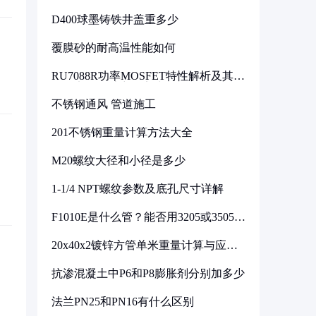
D400球墨铸铁井盖重多少
覆膜砂的耐高温性能如何
RU7088R功率MOSFET特性解析及其在
可调电源设计中的实践
不锈钢通风 管道施工
201不锈钢重量计算方法大全
M20螺纹大径和小径是多少
1-1/4 NPT螺纹参数及底孔尺寸详解
F1010E是什么管？能否用3205或3505代
换
20x40x2镀锌方管单米重量计算与应用
分析
抗渗混凝土中P6和P8膨胀剂分别加多少
法兰PN25和PN16有什么区别