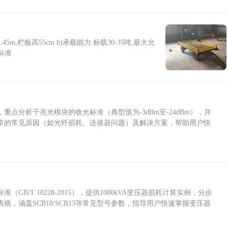
5m,栏板高55cm b)承载能力:标载30-35吨,最大允
标准
点分析千兆光模块的收光标准（典型值为-3dBm至-24dBm），并
常的常见原因（如光纤损耗、连接器问题）及解决方案，帮助用户快
/T 10228-2015），提供1000kVA变压器损耗计算实例，分步
，涵盖SCB10/SCB13等常见型号参数，指导用户快速掌握变压器