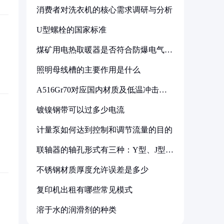
消费者对洗衣机的核心需求调研与分析
U型螺栓的国家标准
煤矿用电热取暖器是否符合防爆电气设
备标准
照明母线槽的主要作用是什么
A516Gr70对应国内材质及低温冲击要
求解析
镀镍钢带可以过多少电流
计量泵如何达到控制和调节流量的目的
联轴器的轴孔形式有三种：Y型、J型、
Z型
不锈钢材质厚度允许误差是多少
复印机出租有哪些常见模式
溶于水的润滑剂的种类