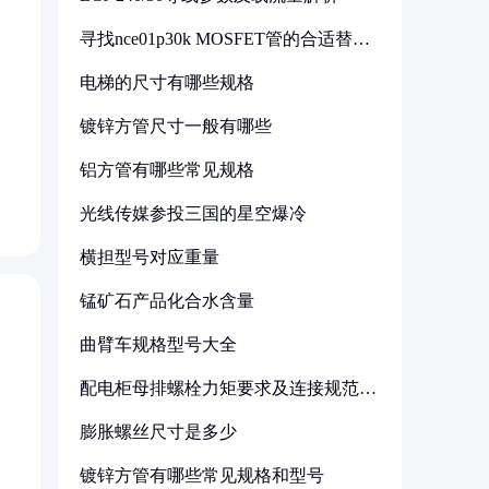
寻找nce01p30k MOSFET管的合适替代
型号
电梯的尺寸有哪些规格
镀锌方管尺寸一般有哪些
铝方管有哪些常见规格
光线传媒参投三国的星空爆冷
横担型号对应重量
锰矿石产品化合水含量
曲臂车规格型号大全
配电柜母排螺栓力矩要求及连接规范详
解
膨胀螺丝尺寸是多少
镀锌方管有哪些常见规格和型号