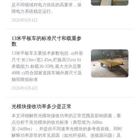
足不同领域对电力供应的高要求，保
障电力系统稳定运行。
2026年8月4日
13米平板车的标准尺寸和载重参
数
13米平板车主要技术参数包括: a)外形
尺寸:长13m×宽2.45m,栏板高55cm b)
承载能力:标载30-35吨,最大允许总重
49吨 c)符合国家道路车辆外廓尺寸及
轴荷限值标准
2026年8月4日
光模块接收功率多少是正常
本文详细解答光模块接收功率的正常范围及影响因素，重
点分析千兆光模块的收光标准（典型值为-3dBm
至-24dBm），并提供不同速率光模块的参考值表格。同时
解释功率异常的常见原因（如光纤损耗、连接器问题）及