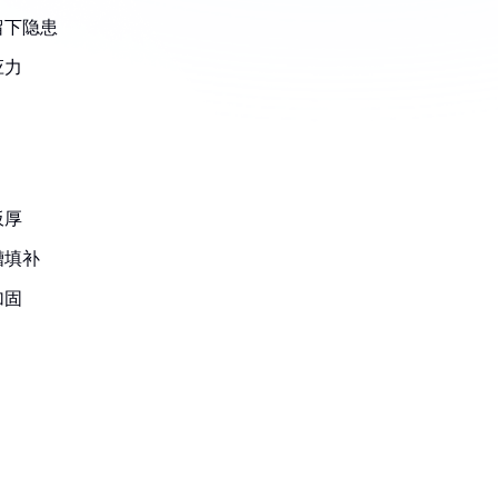
留下隐患
应力
板厚
槽填补
加固