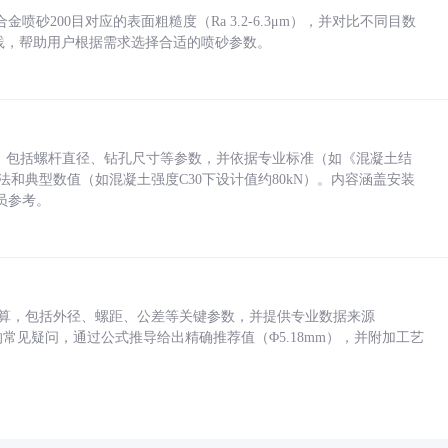
砂200目对应的表面粗糙度（Ra 3.2-6.3μm），并对比不同目数
业实践，帮助用户根据需求选择合适的喷砂参数。
力，包括螺杆直径、钻孔尺寸等参数，并依据专业标准（如《混凝土结
方法和典型数值（如混凝土强度C30下设计值约80kN）。内容涵盖安装
员参考。
底孔计算，包括外径、螺距、公差等关键参数，并提供专业数据来源
孔尺寸的常见疑问，通过公式推导给出精确推荐值（Φ5.18mm），并附加工艺