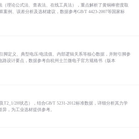
法（理论公式法、查表法、在线工具法），重点解析了黄铜棒密度取
计算案例、误差分析及选材建议，数据参考GB/T 4423-2007等国家标
括各引脚定义、典型电压/电流值、内部逻辑关系等核心数据，并附引脚参
电路设计要点，数据参考自杭州士兰微电子官方规格书（版本
_1/2H状态），结合GB/T 5231-2012标准数据，详细分析其力学
差异，为工业选材提供参考。