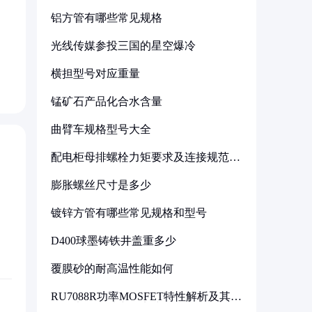
铝方管有哪些常见规格
光线传媒参投三国的星空爆冷
横担型号对应重量
锰矿石产品化合水含量
曲臂车规格型号大全
配电柜母排螺栓力矩要求及连接规范详
解
膨胀螺丝尺寸是多少
镀锌方管有哪些常见规格和型号
D400球墨铸铁井盖重多少
覆膜砂的耐高温性能如何
RU7088R功率MOSFET特性解析及其在
可调电源设计中的实践