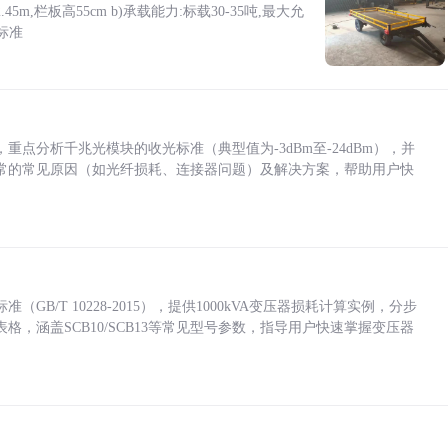
5m,栏板高55cm b)承载能力:标载30-35吨,最大允
标准
点分析千兆光模块的收光标准（典型值为-3dBm至-24dBm），并
常的常见原因（如光纤损耗、连接器问题）及解决方案，帮助用户快
/T 10228-2015），提供1000kVA变压器损耗计算实例，分步
，涵盖SCB10/SCB13等常见型号参数，指导用户快速掌握变压器