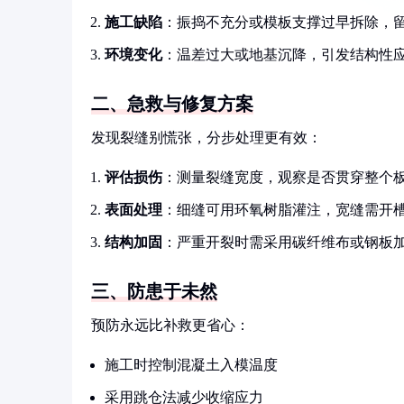
施工缺陷
：振捣不充分或模板支撑过早拆除，
环境变化
：温差过大或地基沉降，引发结构性
二、急救与修复方案
发现裂缝别慌张，分步处理更有效：
评估损伤
：测量裂缝宽度，观察是否贯穿整个
表面处理
：细缝可用环氧树脂灌注，宽缝需开
结构加固
：严重开裂时需采用碳纤维布或钢板
三、防患于未然
预防永远比补救更省心：
施工时控制混凝土入模温度
采用跳仓法减少收缩应力