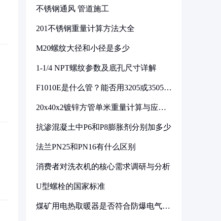
不锈钢通风 管道施工
201不锈钢重量计算方法大全
M20螺纹大径和小径是多少
1-1/4 NPT螺纹参数及底孔尺寸详解
F1010E是什么管？能否用3205或3505代
换
20x40x2镀锌方管单米重量计算与应用
分析
抗渗混凝土中P6和P8膨胀剂分别加多少
法兰PN25和PN16有什么区别
消费者对洗衣机的核心需求调研与分析
U型螺栓的国家标准
煤矿用电热取暖器是否符合防爆电气设
备标准