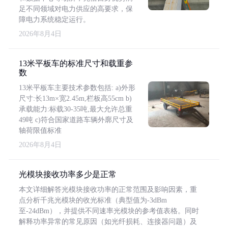
足不同领域对电力供应的高要求，保
障电力系统稳定运行。
2026年8月4日
13米平板车的标准尺寸和载重参
数
13米平板车主要技术参数包括: a)外形
尺寸:长13m×宽2.45m,栏板高55cm b)
承载能力:标载30-35吨,最大允许总重
49吨 c)符合国家道路车辆外廓尺寸及
轴荷限值标准
2026年8月4日
光模块接收功率多少是正常
本文详细解答光模块接收功率的正常范围及影响因素，重
点分析千兆光模块的收光标准（典型值为-3dBm
至-24dBm），并提供不同速率光模块的参考值表格。同时
解释功率异常的常见原因（如光纤损耗、连接器问题）及