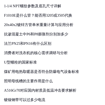
1-1/4 NPT螺纹参数及底孔尺寸详解
F1010E是什么管？能否用3205或3505代换
20x40x2镀锌方管单米重量计算与应用分析
抗渗混凝土中P6和P8膨胀剂分别加多少
法兰PN25和PN16有什么区别
消费者对洗衣机的核心需求调研与分析
U型螺栓的国家标准
煤矿用电热取暖器是否符合防爆电气设备标准
照明母线槽的主要作用是什么
A516Gr70对应国内材质及低温冲击要求解析
镀镍钢带可以过多少电流