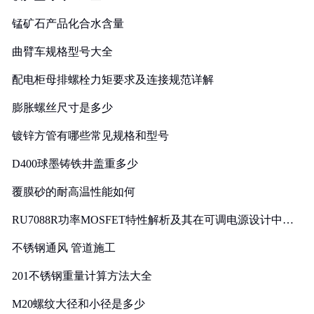
锰矿石产品化合水含量
曲臂车规格型号大全
配电柜母排螺栓力矩要求及连接规范详解
膨胀螺丝尺寸是多少
镀锌方管有哪些常见规格和型号
D400球墨铸铁井盖重多少
覆膜砂的耐高温性能如何
RU7088R功率MOSFET特性解析及其在可调电源设计中的
实践
不锈钢通风 管道施工
201不锈钢重量计算方法大全
M20螺纹大径和小径是多少