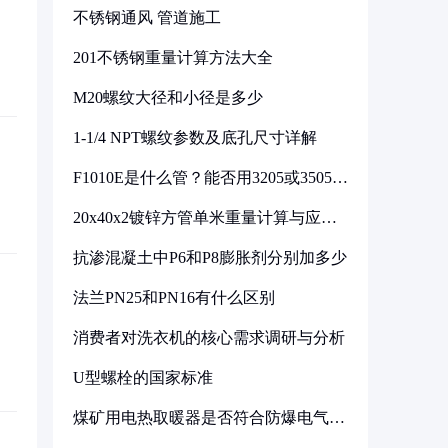
不锈钢通风 管道施工
201不锈钢重量计算方法大全
M20螺纹大径和小径是多少
1-1/4 NPT螺纹参数及底孔尺寸详解
F1010E是什么管？能否用3205或3505代
换
20x40x2镀锌方管单米重量计算与应用
分析
抗渗混凝土中P6和P8膨胀剂分别加多少
法兰PN25和PN16有什么区别
消费者对洗衣机的核心需求调研与分析
U型螺栓的国家标准
煤矿用电热取暖器是否符合防爆电气设
备标准