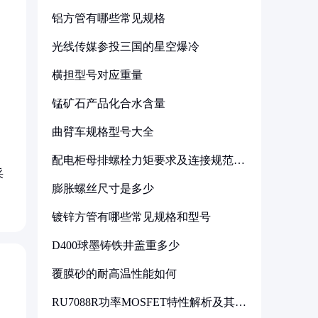
铝方管有哪些常见规格
光线传媒参投三国的星空爆冷
横担型号对应重量
锰矿石产品化合水含量
曲臂车规格型号大全
配电柜母排螺栓力矩要求及连接规范详
解
采
膨胀螺丝尺寸是多少
镀锌方管有哪些常见规格和型号
D400球墨铸铁井盖重多少
覆膜砂的耐高温性能如何
RU7088R功率MOSFET特性解析及其在
可调电源设计中的实践