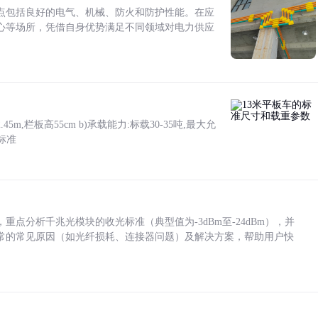
点包括良好的电气、机械、防火和防护性能。在应
心等场所，凭借自身优势满足不同领域对电力供应
5m,栏板高55cm b)承载能力:标载30-35吨,最大允
标准
点分析千兆光模块的收光标准（典型值为-3dBm至-24dBm），并
常的常见原因（如光纤损耗、连接器问题）及解决方案，帮助用户快