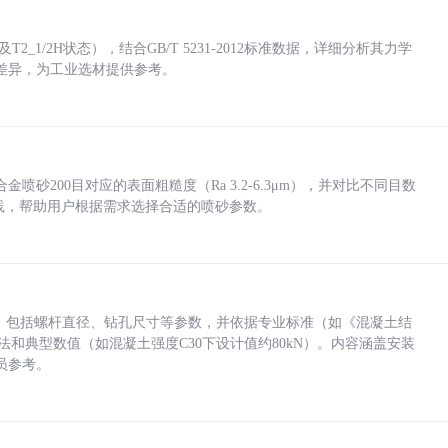
_1/2H状态），结合GB/T 5231-2012标准数据，详细分析其力学
差异，为工业选材提供参考。
砂200目对应的表面粗糙度（Ra 3.2-6.3μm），并对比不同目数
业实践，帮助用户根据需求选择合适的喷砂参数。
力，包括螺杆直径、钻孔尺寸等参数，并依据专业标准（如《混凝土结
方法和典型数值（如混凝土强度C30下设计值约80kN）。内容涵盖安装
员参考。