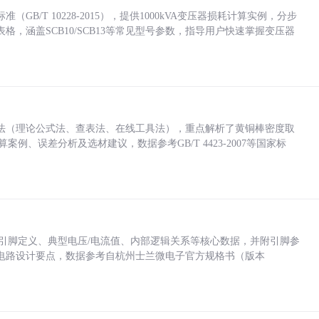
/T 10228-2015），提供1000kVA变压器损耗计算实例，分步
，涵盖SCB10/SCB13等常见型号参数，指导用户快速掌握变压器
法（理论公式法、查表法、在线工具法），重点解析了黄铜棒密度取
计算案例、误差分析及选材建议，数据参考GB/T 4423-2007等国家标
括各引脚定义、典型电压/电流值、内部逻辑关系等核心数据，并附引脚参
电路设计要点，数据参考自杭州士兰微电子官方规格书（版本