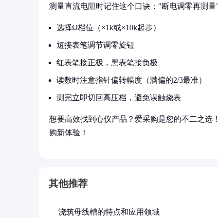
测量直流电阻时记住这个口诀："断电调零再测量
选择Ω档位（×1k或×10k起步）
短接表笔调节调零旋钮
红表笔接正极，黑表笔接负极
读数时注意指针偏转幅度（满偏的2/3最准）
测完立即切回高压档，避免误触烧表
想要高效找到心仪产品？爱采购是您的不二之选
购新体验！
其他推荐
浇筑母线槽的特点和应用领域