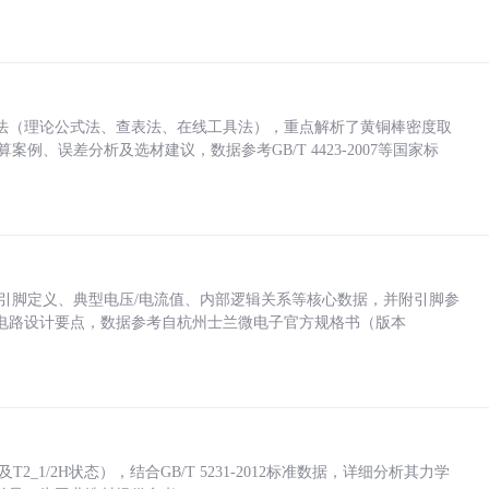
法（理论公式法、查表法、在线工具法），重点解析了黄铜棒密度取
计算案例、误差分析及选材建议，数据参考GB/T 4423-2007等国家标
括各引脚定义、典型电压/电流值、内部逻辑关系等核心数据，并附引脚参
电路设计要点，数据参考自杭州士兰微电子官方规格书（版本
_1/2H状态），结合GB/T 5231-2012标准数据，详细分析其力学