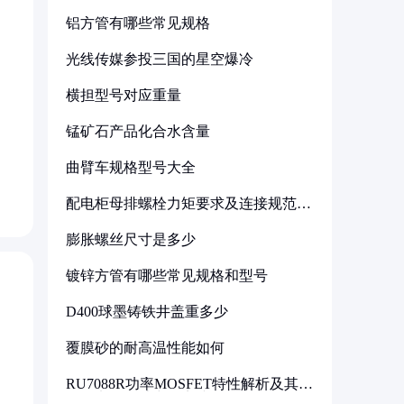
铝方管有哪些常见规格
光线传媒参投三国的星空爆冷
横担型号对应重量
锰矿石产品化合水含量
曲臂车规格型号大全
配电柜母排螺栓力矩要求及连接规范详
解
膨胀螺丝尺寸是多少
镀锌方管有哪些常见规格和型号
D400球墨铸铁井盖重多少
覆膜砂的耐高温性能如何
RU7088R功率MOSFET特性解析及其在
可调电源设计中的实践