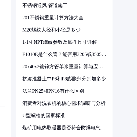
不锈钢通风 管道施工
201不锈钢重量计算方法大全
M20螺纹大径和小径是多少
1-1/4 NPT螺纹参数及底孔尺寸详解
F1010E是什么管？能否用3205或3505代
换
20x40x2镀锌方管单米重量计算与应用
分析
抗渗混凝土中P6和P8膨胀剂分别加多少
法兰PN25和PN16有什么区别
消费者对洗衣机的核心需求调研与分析
U型螺栓的国家标准
煤矿用电热取暖器是否符合防爆电气设
备标准