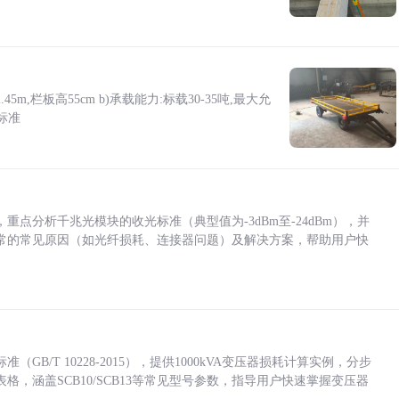
5m,栏板高55cm b)承载能力:标载30-35吨,最大允
标准
点分析千兆光模块的收光标准（典型值为-3dBm至-24dBm），并
常的常见原因（如光纤损耗、连接器问题）及解决方案，帮助用户快
/T 10228-2015），提供1000kVA变压器损耗计算实例，分步
，涵盖SCB10/SCB13等常见型号参数，指导用户快速掌握变压器