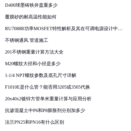
D400球墨铸铁井盖重多少
覆膜砂的耐高温性能如何
RU7088R功率MOSFET特性解析及其在可调电源设计中的
实践
不锈钢通风 管道施工
201不锈钢重量计算方法大全
M20螺纹大径和小径是多少
1-1/4 NPT螺纹参数及底孔尺寸详解
F1010E是什么管？能否用3205或3505代换
20x40x2镀锌方管单米重量计算与应用分析
抗渗混凝土中P6和P8膨胀剂分别加多少
法兰PN25和PN16有什么区别