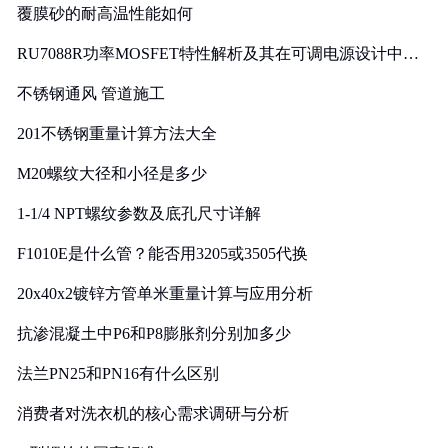
覆膜砂的耐高温性能如何
RU7088R功率MOSFET特性解析及其在可调电源设计中的
实践
不锈钢通风 管道施工
201不锈钢重量计算方法大全
M20螺纹大径和小径是多少
1-1/4 NPT螺纹参数及底孔尺寸详解
F1010E是什么管？能否用3205或3505代换
20x40x2镀锌方管单米重量计算与应用分析
抗渗混凝土中P6和P8膨胀剂分别加多少
法兰PN25和PN16有什么区别
消费者对洗衣机的核心需求调研与分析