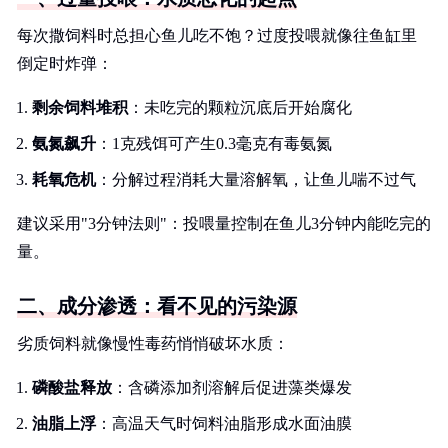
每次撒饲料时总担心鱼儿吃不饱？过度投喂就像往鱼缸里
倒定时炸弹：
剩余饲料堆积
：未吃完的颗粒沉底后开始腐化
氨氮飙升
：1克残饵可产生0.3毫克有毒氨氮
耗氧危机
：分解过程消耗大量溶解氧，让鱼儿喘不过气
建议采用"3分钟法则"：投喂量控制在鱼儿3分钟内能吃完的
量。
二、成分渗透：看不见的污染源
劣质饲料就像慢性毒药悄悄破坏水质：
磷酸盐释放
：含磷添加剂溶解后促进藻类爆发
油脂上浮
：高温天气时饲料油脂形成水面油膜