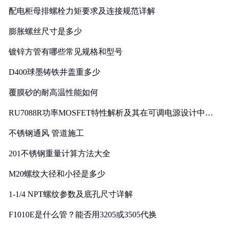
配电柜母排螺栓力矩要求及连接规范详解
膨胀螺丝尺寸是多少
镀锌方管有哪些常见规格和型号
D400球墨铸铁井盖重多少
覆膜砂的耐高温性能如何
RU7088R功率MOSFET特性解析及其在可调电源设计中的
实践
不锈钢通风 管道施工
201不锈钢重量计算方法大全
M20螺纹大径和小径是多少
1-1/4 NPT螺纹参数及底孔尺寸详解
F1010E是什么管？能否用3205或3505代换