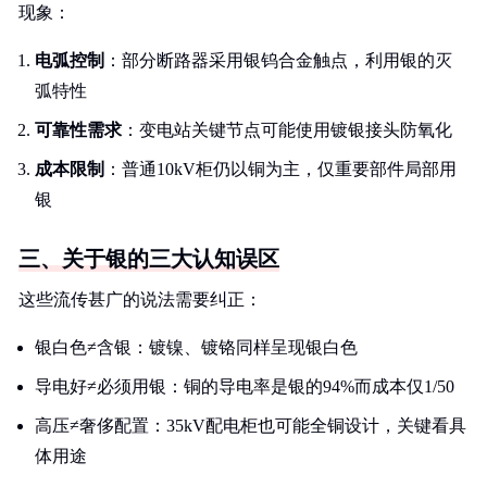
现象：
电弧控制
：部分断路器采用银钨合金触点，利用银的灭
弧特性
可靠性需求
：变电站关键节点可能使用镀银接头防氧化
成本限制
：普通10kV柜仍以铜为主，仅重要部件局部用
银
三、关于银的三大认知误区
这些流传甚广的说法需要纠正：
银白色≠含银：镀镍、镀铬同样呈现银白色
导电好≠必须用银：铜的导电率是银的94%而成本仅1/50
高压≠奢侈配置：35kV配电柜也可能全铜设计，关键看具
体用途