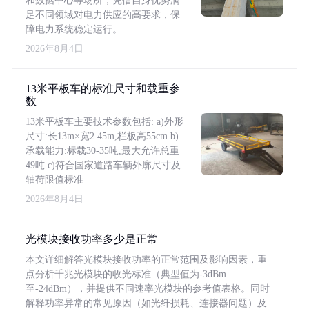
和数据中心等场所，凭借自身优势满
足不同领域对电力供应的高要求，保
障电力系统稳定运行。
2026年8月4日
13米平板车的标准尺寸和载重参
数
13米平板车主要技术参数包括: a)外形
尺寸:长13m×宽2.45m,栏板高55cm b)
承载能力:标载30-35吨,最大允许总重
49吨 c)符合国家道路车辆外廓尺寸及
轴荷限值标准
2026年8月4日
光模块接收功率多少是正常
本文详细解答光模块接收功率的正常范围及影响因素，重
点分析千兆光模块的收光标准（典型值为-3dBm
至-24dBm），并提供不同速率光模块的参考值表格。同时
解释功率异常的常见原因（如光纤损耗、连接器问题）及