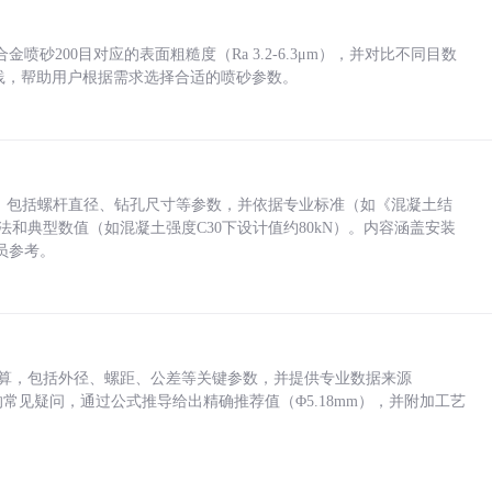
砂200目对应的表面粗糙度（Ra 3.2-6.3μm），并对比不同目数
业实践，帮助用户根据需求选择合适的喷砂参数。
力，包括螺杆直径、钻孔尺寸等参数，并依据专业标准（如《混凝土结
方法和典型数值（如混凝土强度C30下设计值约80kN）。内容涵盖安装
员参考。
底孔计算，包括外径、螺距、公差等关键参数，并提供专业数据来源
孔尺寸的常见疑问，通过公式推导给出精确推荐值（Φ5.18mm），并附加工艺