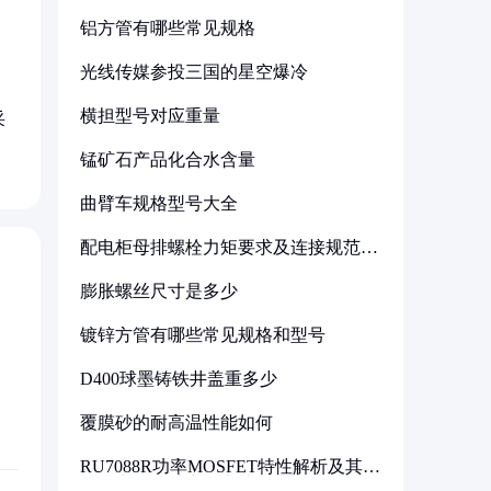
铝方管有哪些常见规格
光线传媒参投三国的星空爆冷
横担型号对应重量
采
锰矿石产品化合水含量
曲臂车规格型号大全
配电柜母排螺栓力矩要求及连接规范详
解
膨胀螺丝尺寸是多少
镀锌方管有哪些常见规格和型号
D400球墨铸铁井盖重多少
覆膜砂的耐高温性能如何
RU7088R功率MOSFET特性解析及其在
可调电源设计中的实践