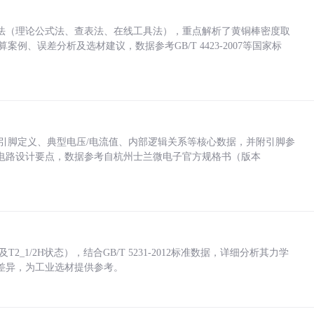
法（理论公式法、查表法、在线工具法），重点解析了黄铜棒密度取
计算案例、误差分析及选材建议，数据参考GB/T 4423-2007等国家标
括各引脚定义、典型电压/电流值、内部逻辑关系等核心数据，并附引脚参
电路设计要点，数据参考自杭州士兰微电子官方规格书（版本
_1/2H状态），结合GB/T 5231-2012标准数据，详细分析其力学
差异，为工业选材提供参考。