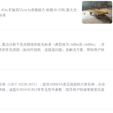
5m,栏板高55cm b)承载能力:标载30-35吨,最大允
标准
点分析千兆光模块的收光标准（典型值为-3dBm至-24dBm），并
常的常见原因（如光纤损耗、连接器问题）及解决方案，帮助用户快
/T 10228-2015），提供1000kVA变压器损耗计算实例，分步
，涵盖SCB10/SCB13等常见型号参数，指导用户快速掌握变压器