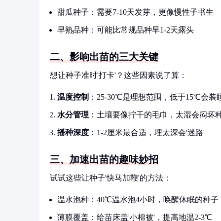
甜瓜种子：需要7-10天发芽，更像慢性子书生
早熟品种：可能比常规品种早1-2天露头
二、影响出苗的三大关键
想让种子准时'打卡'？这些因素说了算：
温度控制
：25-30℃是理想范围，低于15℃会装
水分管理
：土壤要像拧干的毛巾，太湿会闷坏
播种深度
：1-2厘米最合适，埋太深会'迷路'
三、加速出苗的趣味妙招
试试这些让种子'快马加鞭'的方法：
温水泡种：40℃温水泡4小时，唤醒休眠的种子
薄膜覆盖：给苗床盖'小棉被'，提高地温2-3℃