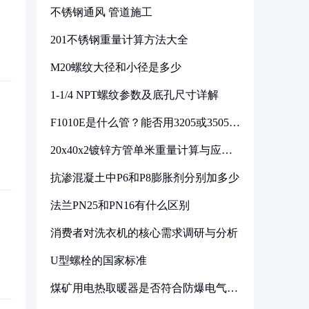
不锈钢通风 管道施工
201不锈钢重量计算方法大全
M20螺纹大径和小径是多少
1-1/4 NPT螺纹参数及底孔尺寸详解
F1010E是什么管？能否用3205或3505代
换
20x40x2镀锌方管单米重量计算与应用
分析
抗渗混凝土中P6和P8膨胀剂分别加多少
法兰PN25和PN16有什么区别
消费者对洗衣机的核心需求调研与分析
U型螺栓的国家标准
煤矿用电热取暖器是否符合防爆电气设
备标准