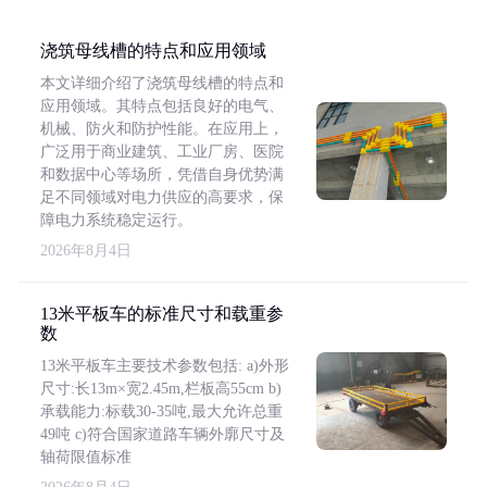
浇筑母线槽的特点和应用领域
本文详细介绍了浇筑母线槽的特点和
应用领域。其特点包括良好的电气、
机械、防火和防护性能。在应用上，
广泛用于商业建筑、工业厂房、医院
和数据中心等场所，凭借自身优势满
足不同领域对电力供应的高要求，保
障电力系统稳定运行。
2026年8月4日
13米平板车的标准尺寸和载重参
数
13米平板车主要技术参数包括: a)外形
尺寸:长13m×宽2.45m,栏板高55cm b)
承载能力:标载30-35吨,最大允许总重
49吨 c)符合国家道路车辆外廓尺寸及
轴荷限值标准