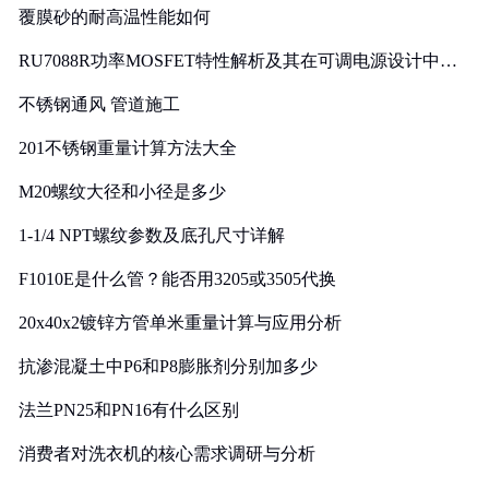
覆膜砂的耐高温性能如何
RU7088R功率MOSFET特性解析及其在可调电源设计中的
实践
不锈钢通风 管道施工
201不锈钢重量计算方法大全
M20螺纹大径和小径是多少
1-1/4 NPT螺纹参数及底孔尺寸详解
F1010E是什么管？能否用3205或3505代换
20x40x2镀锌方管单米重量计算与应用分析
抗渗混凝土中P6和P8膨胀剂分别加多少
法兰PN25和PN16有什么区别
消费者对洗衣机的核心需求调研与分析