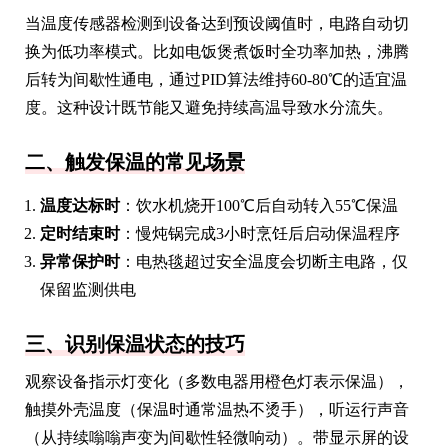
当温度传感器检测到设备达到预设阈值时，电路自动切
换为低功率模式。比如电饭煲煮饭时全功率加热，沸腾
后转为间歇性通电，通过PID算法维持60-80℃的适宜温
度。这种设计既节能又避免持续高温导致水分流失。
二、触发保温的常见场景
温度达标时
：饮水机烧开100℃后自动转入55℃保温
定时结束时
：慢炖锅完成3小时烹饪后启动保温程序
异常保护时
：电热毯超过安全温度会切断主电路，仅
保留监测供电
三、识别保温状态的技巧
观察设备指示灯变化（多数电器用橙色灯表示保温），
触摸外壳温度（保温时通常温热不烫手），听运行声音
（从持续嗡嗡声变为间歇性轻微响动）。带显示屏的设