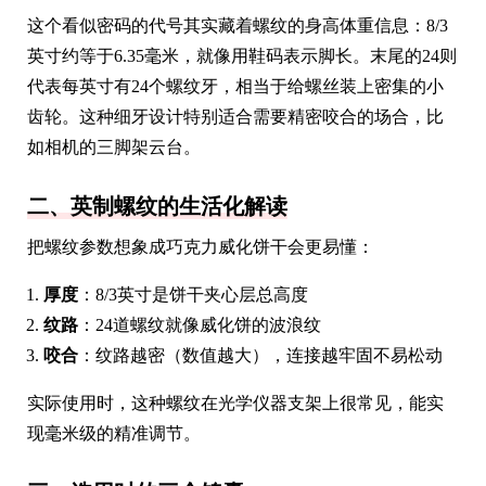
这个看似密码的代号其实藏着螺纹的身高体重信息：8/3
英寸约等于6.35毫米，就像用鞋码表示脚长。末尾的24则
代表每英寸有24个螺纹牙，相当于给螺丝装上密集的小
齿轮。这种细牙设计特别适合需要精密咬合的场合，比
如相机的三脚架云台。
二、英制螺纹的生活化解读
把螺纹参数想象成巧克力威化饼干会更易懂：
厚度
：8/3英寸是饼干夹心层总高度
纹路
：24道螺纹就像威化饼的波浪纹
咬合
：纹路越密（数值越大），连接越牢固不易松动
实际使用时，这种螺纹在光学仪器支架上很常见，能实
现毫米级的精准调节。