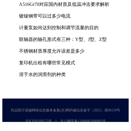
A516Gr70对应国内材质及低温冲击要求解析
镀镍钢带可以过多少电流
计量泵如何达到控制和调节流量的目的
联轴器的轴孔形式有三种：Y型、J型、Z型
不锈钢材质厚度允许误差是多少
复印机出租有哪些常见模式
溶于水的润滑剂的种类
药品医疗器械网络信息服务备案(京)网药械信息备字（2021）第00159号
京ICP证030173号
京公网安备11000002000001号