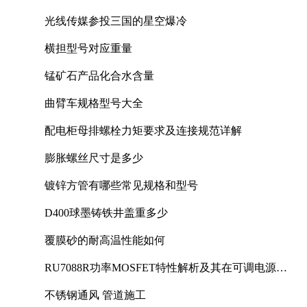
光线传媒参投三国的星空爆冷
横担型号对应重量
锰矿石产品化合水含量
曲臂车规格型号大全
配电柜母排螺栓力矩要求及连接规范详解
膨胀螺丝尺寸是多少
镀锌方管有哪些常见规格和型号
D400球墨铸铁井盖重多少
覆膜砂的耐高温性能如何
RU7088R功率MOSFET特性解析及其在可调电源设
计中的实践
不锈钢通风 管道施工