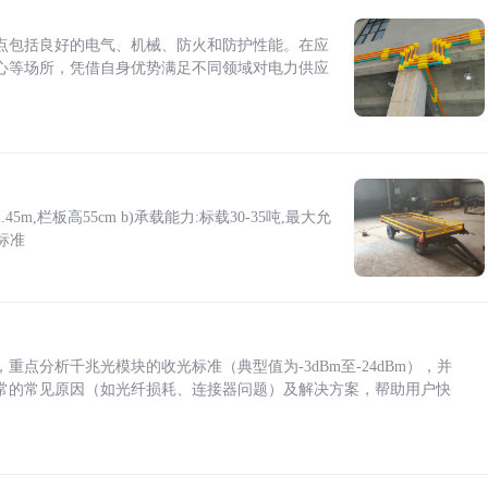
点包括良好的电气、机械、防火和防护性能。在应
心等场所，凭借自身优势满足不同领域对电力供应
5m,栏板高55cm b)承载能力:标载30-35吨,最大允
标准
点分析千兆光模块的收光标准（典型值为-3dBm至-24dBm），并
常的常见原因（如光纤损耗、连接器问题）及解决方案，帮助用户快