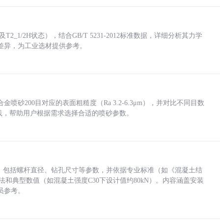
_1/2H状态），结合GB/T 5231-2012标准数据，详细分析其力学
差异，为工业选材提供参考。
砂200目对应的表面粗糙度（Ra 3.2-6.3μm），并对比不同目数
业实践，帮助用户根据需求选择合适的喷砂参数。
力，包括螺杆直径、钻孔尺寸等参数，并依据专业标准（如《混凝土结
方法和典型数值（如混凝土强度C30下设计值约80kN）。内容涵盖安装
员参考。