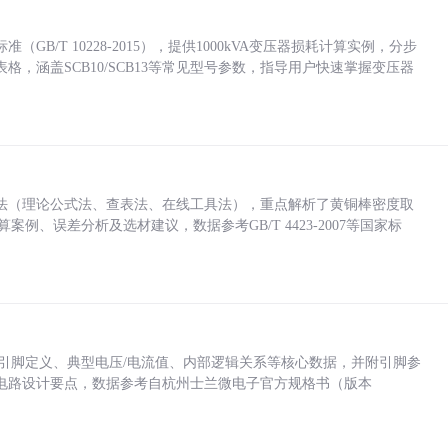
/T 10228-2015），提供1000kVA变压器损耗计算实例，分步
，涵盖SCB10/SCB13等常见型号参数，指导用户快速掌握变压器
法（理论公式法、查表法、在线工具法），重点解析了黄铜棒密度取
计算案例、误差分析及选材建议，数据参考GB/T 4423-2007等国家标
括各引脚定义、典型电压/电流值、内部逻辑关系等核心数据，并附引脚参
电路设计要点，数据参考自杭州士兰微电子官方规格书（版本