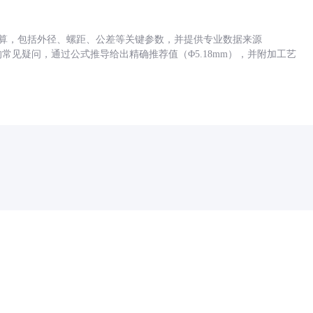
底孔计算，包括外径、螺距、公差等关键参数，并提供专业数据来源
孔尺寸的常见疑问，通过公式推导给出精确推荐值（Φ5.18mm），并附加工艺
药品医疗器械网络信息服务备案(京)网药械信息备字（2021）第00159号
京ICP证030173号
京公网安备11000002000001号