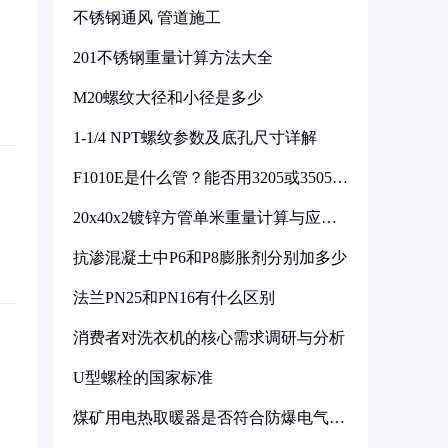
不锈钢通风 管道施工
201不锈钢重量计算方法大全
M20螺纹大径和小径是多少
1-1/4 NPT螺纹参数及底孔尺寸详解
F1010E是什么管？能否用3205或3505代
换
20x40x2镀锌方管单米重量计算与应用
分析
抗渗混凝土中P6和P8膨胀剂分别加多少
法兰PN25和PN16有什么区别
消费者对洗衣机的核心需求调研与分析
U型螺栓的国家标准
煤矿用电热取暖器是否符合防爆电气设
备标准