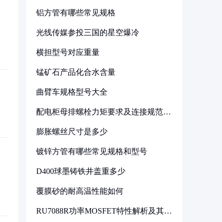
铝方管有哪些常见规格
光线传媒参投三国的星空爆冷
横担型号对应重量
锰矿石产品化合水含量
曲臂车规格型号大全
配电柜母排螺栓力矩要求及连接规范详
解
膨胀螺丝尺寸是多少
镀锌方管有哪些常见规格和型号
D400球墨铸铁井盖重多少
覆膜砂的耐高温性能如何
RU7088R功率MOSFET特性解析及其在
可调电源设计中的实践