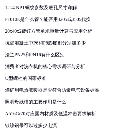
1-1/4 NPT螺纹参数及底孔尺寸详解
F1010E是什么管？能否用3205或3505代换
20x40x2镀锌方管单米重量计算与应用分析
抗渗混凝土中P6和P8膨胀剂分别加多少
法兰PN25和PN16有什么区别
消费者对洗衣机的核心需求调研与分析
U型螺栓的国家标准
煤矿用电热取暖器是否符合防爆电气设备标准
照明母线槽的主要作用是什么
A516Gr70对应国内材质及低温冲击要求解析
镀镍钢带可以过多少电流