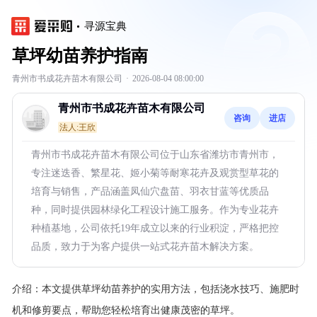
寻源宝典
草坪幼苗养护指南
青州市书成花卉苗木有限公司
·
2026-08-04 08:00:00
青州市书成花卉苗木有限公司
咨询
进店
法人:王欣
青州市书成花卉苗木有限公司位于山东省潍坊市青州市，
专注迷迭香、繁星花、姬小菊等耐寒花卉及观赏型草花的
培育与销售，产品涵盖凤仙穴盘苗、羽衣甘蓝等优质品
种，同时提供园林绿化工程设计施工服务。作为专业花卉
种植基地，公司依托19年成立以来的行业积淀，严格把控
品质，致力于为客户提供一站式花卉苗木解决方案。
介绍：
本文提供草坪幼苗养护的实用方法，包括浇水技巧、施肥时
机和修剪要点，帮助您轻松培育出健康茂密的草坪。