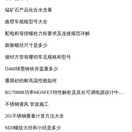
锰矿石产品化合水含量
曲臂车规格型号大全
配电柜母排螺栓力矩要求及连接规范详解
膨胀螺丝尺寸是多少
镀锌方管有哪些常见规格和型号
D400球墨铸铁井盖重多少
覆膜砂的耐高温性能如何
RU7088R功率MOSFET特性解析及其在可调电源设计中的
实践
不锈钢通风 管道施工
201不锈钢重量计算方法大全
M20螺纹大径和小径是多少