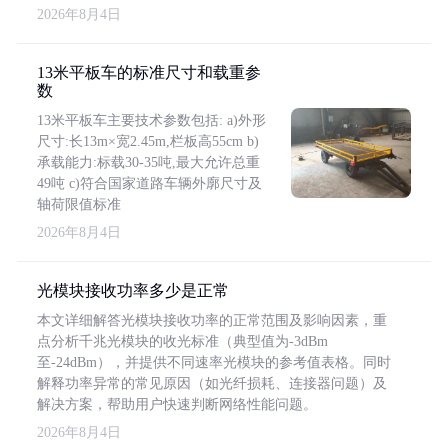
2026年8月4日
13米平板车的标准尺寸和载重参
数
13米平板车主要技术参数包括: a)外形
尺寸:长13m×宽2.45m,栏板高55cm b)
承载能力:标载30-35吨,最大允许总重
49吨 c)符合国家道路车辆外廓尺寸及
轴荷限值标准
2026年8月4日
光模块接收功率多少是正常
本文详细解答光模块接收功率的正常范围及影响因素，重
点分析千兆光模块的收光标准（典型值为-3dBm
至-24dBm），并提供不同速率光模块的参考值表格。同时
解释功率异常的常见原因（如光纤损耗、连接器问题）及
解决方案，帮助用户快速判断网络性能问题。
2026年8月4日