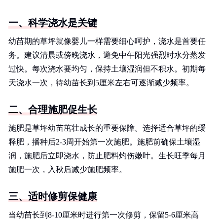
一、科学浇水是关键
幼苗期的草坪就像婴儿一样需要细心呵护，浇水是首要任
务。建议清晨或傍晚浇水，避免中午阳光强烈时水分蒸发
过快。每次浇水要均匀，保持土壤湿润但不积水。初期每
天浇水一次，待幼苗长到5厘米左右可逐渐减少频率。
二、合理施肥促生长
施肥是草坪幼苗茁壮成长的重要保障。选择适合草坪的缓
释肥，播种后2-3周开始第一次施肥。施肥前确保土壤湿
润，施肥后立即浇水，防止肥料灼伤嫩叶。生长旺季每月
施肥一次，入秋后减少施肥频率。
三、适时修剪保健康
当幼苗长到8-10厘米时进行第一次修剪，保留5-6厘米高