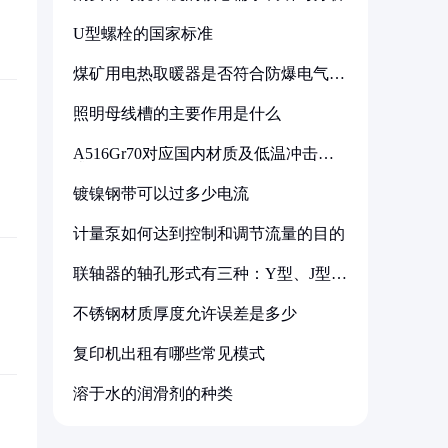
U型螺栓的国家标准
煤矿用电热取暖器是否符合防爆电气设
备标准
照明母线槽的主要作用是什么
A516Gr70对应国内材质及低温冲击要
求解析
镀镍钢带可以过多少电流
计量泵如何达到控制和调节流量的目的
联轴器的轴孔形式有三种：Y型、J型、
Z型
不锈钢材质厚度允许误差是多少
复印机出租有哪些常见模式
溶于水的润滑剂的种类