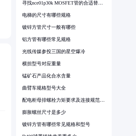
寻找nce01p30k MOSFET管的合适替代
型号
电梯的尺寸有哪些规格
镀锌方管尺寸一般有哪些
铝方管有哪些常见规格
光线传媒参投三国的星空爆冷
横担型号对应重量
锰矿石产品化合水含量
曲臂车规格型号大全
配电柜母排螺栓力矩要求及连接规范详
解
膨胀螺丝尺寸是多少
镀锌方管有哪些常见规格和型号