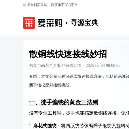
欢迎来到爱采购，百度旗下B2B平台
寻源宝典
散铜线快速接线妙招
东莞市尚荣合金制品有限公司
·
2026-08-04 08:00:00
介绍：
本文分享三种散铜线快速接线方法，包括简易缠
新手轻松应对接线挑战。
一、徒手缠绕的黄金三法则
没有专业工具时，徒手也能搞定散铜线连接。记
麻花式缠绕
：将两股线芯像编辫子般交叉旋转5