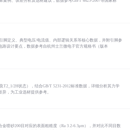
计算案例、误差分析及选材建议，数据参考GB/T 4423-2007等国家标
括各引脚定义、典型电压/电流值、内部逻辑关系等核心数据，并附引脚参
电路设计要点，数据参考自杭州士兰微电子官方规格书（版本
_1/2H状态），结合GB/T 5231-2012标准数据，详细分析其力学
差异，为工业选材提供参考。
砂200目对应的表面粗糙度（Ra 3.2-6.3μm），并对比不同目数