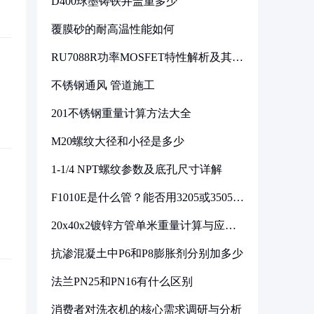
D400球墨铸铁井盖重多少
覆膜砂的耐高温性能如何
RU7088R功率MOSFET特性解析及其在
可调电源设计中的实践
不锈钢通风 管道施工
201不锈钢重量计算方法大全
M20螺纹大径和小径是多少
1-1/4 NPT螺纹参数及底孔尺寸详解
F1010E是什么管？能否用3205或3505代
换
20x40x2镀锌方管单米重量计算与应用
分析
抗渗混凝土中P6和P8膨胀剂分别加多少
法兰PN25和PN16有什么区别
消费者对洗衣机的核心需求调研与分析