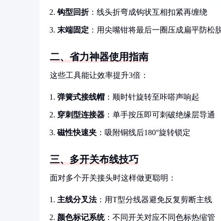
钩型回折
：线头折弯成钩状互相扣紧再缠绕
末端固定
：用尖嘴钳将最后一圈压成扁平防松
二、省力神器使用指南
这些工具能让效率提升3倍：
弹簧式接线帽
：顺时针旋转至咔嗒声响起
穿刺型连接器
：单手按压即可刺破绝缘层导通
磁性快速夹
：吸附铜线后180°旋转锁定
三、多开关布线技巧
面对多个开关接头时这样做更聪明：
主线分叉法
：用T型分线器避免反复剪断主线
颜色标记系统
：不同开关对应不同色标热缩管