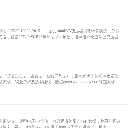
/T 10228-2015），提供1000kVA变压器损耗计算实例，分步
，涵盖SCB10/SCB13等常见型号参数，指导用户快速掌握变压器
法（理论公式法、查表法、在线工具法），重点解析了黄铜棒密度取
计算案例、误差分析及选材建议，数据参考GB/T 4423-2007等国家标
括各引脚定义、典型电压/电流值、内部逻辑关系等核心数据，并附引脚参
电路设计要点，数据参考自杭州士兰微电子官方规格书（版本