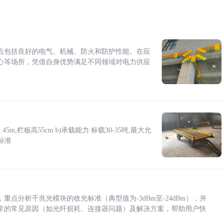
点包括良好的电气、机械、防火和防护性能。在应
心等场所，凭借自身优势满足不同领域对电力供应
5m,栏板高55cm b)承载能力:标载30-35吨,最大允
标准
点分析千兆光模块的收光标准（典型值为-3dBm至-24dBm），并
常的常见原因（如光纤损耗、连接器问题）及解决方案，帮助用户快