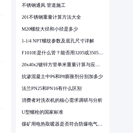
不锈钢通风 管道施工
201不锈钢重量计算方法大全
M20螺纹大径和小径是多少
1-1/4 NPT螺纹参数及底孔尺寸详解
F1010E是什么管？能否用3205或3505代
换
20x40x2镀锌方管单米重量计算与应用
分析
抗渗混凝土中P6和P8膨胀剂分别加多少
法兰PN25和PN16有什么区别
消费者对洗衣机的核心需求调研与分析
U型螺栓的国家标准
煤矿用电热取暖器是否符合防爆电气设
备标准