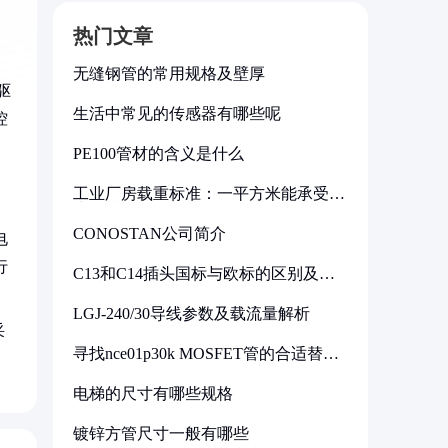
热门文章
无缝钢管的常用规格及壁厚
驱
生活中常见的传感器有哪些呢
控
PE100管材的含义是什么
工业厂房载重标准：一平方米能承受多
少公斤
CONOSTAN公司简介
电
行
C13和C14插头国标与欧标的区别及其
标准解析
LGJ-240/30导线参数及载流量解析
采
寻找nce01p30k MOSFET管的合适替代
型号
电梯的尺寸有哪些规格
镀锌方管尺寸一般有哪些