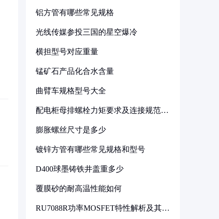
铝方管有哪些常见规格
光线传媒参投三国的星空爆冷
横担型号对应重量
锰矿石产品化合水含量
曲臂车规格型号大全
配电柜母排螺栓力矩要求及连接规范详
解
膨胀螺丝尺寸是多少
镀锌方管有哪些常见规格和型号
D400球墨铸铁井盖重多少
覆膜砂的耐高温性能如何
RU7088R功率MOSFET特性解析及其在
可调电源设计中的实践