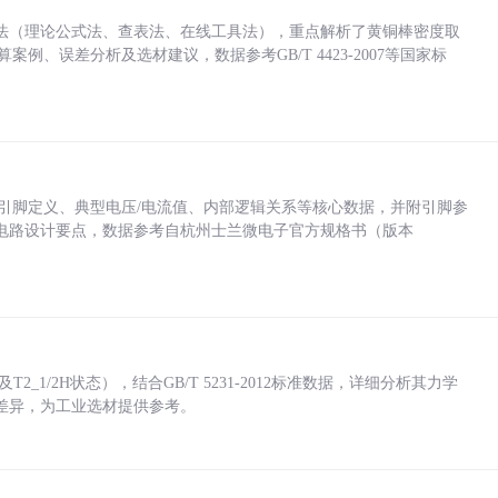
法（理论公式法、查表法、在线工具法），重点解析了黄铜棒密度取
计算案例、误差分析及选材建议，数据参考GB/T 4423-2007等国家标
括各引脚定义、典型电压/电流值、内部逻辑关系等核心数据，并附引脚参
电路设计要点，数据参考自杭州士兰微电子官方规格书（版本
_1/2H状态），结合GB/T 5231-2012标准数据，详细分析其力学
差异，为工业选材提供参考。