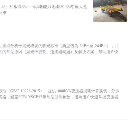
5m,栏板高55cm b)承载能力:标载30-35吨,最大允
标准
点分析千兆光模块的收光标准（典型值为-3dBm至-24dBm），并
常的常见原因（如光纤损耗、连接器问题）及解决方案，帮助用户快
/T 10228-2015），提供1000kVA变压器损耗计算实例，分步
，涵盖SCB10/SCB13等常见型号参数，指导用户快速掌握变压器