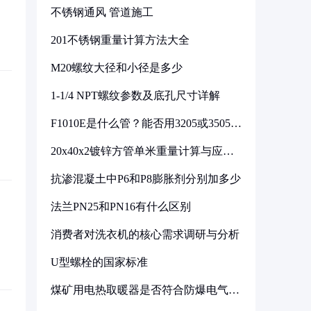
不锈钢通风 管道施工
201不锈钢重量计算方法大全
M20螺纹大径和小径是多少
1-1/4 NPT螺纹参数及底孔尺寸详解
F1010E是什么管？能否用3205或3505代
换
20x40x2镀锌方管单米重量计算与应用
分析
抗渗混凝土中P6和P8膨胀剂分别加多少
法兰PN25和PN16有什么区别
消费者对洗衣机的核心需求调研与分析
U型螺栓的国家标准
煤矿用电热取暖器是否符合防爆电气设
备标准