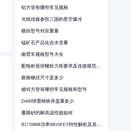
铝方管有哪些常见规格
光线传媒参投三国的星空爆冷
横担型号对应重量
锰矿石产品化合水含量
曲臂车规格型号大全
配电柜母排螺栓力矩要求及连接规范详
解
膨胀螺丝尺寸是多少
镀锌方管有哪些常见规格和型号
D400球墨铸铁井盖重多少
覆膜砂的耐高温性能如何
RU7088R功率MOSFET特性解析及其在
可调电源设计中的实践