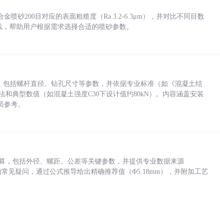
砂200目对应的表面粗糙度（Ra 3.2-6.3μm），并对比不同目数
业实践，帮助用户根据需求选择合适的喷砂参数。
力，包括螺杆直径、钻孔尺寸等参数，并依据专业标准（如《混凝土结
方法和典型数值（如混凝土强度C30下设计值约80kN）。内容涵盖安装
员参考。
底孔计算，包括外径、螺距、公差等关键参数，并提供专业数据来源
孔尺寸的常见疑问，通过公式推导给出精确推荐值（Φ5.18mm），并附加工艺