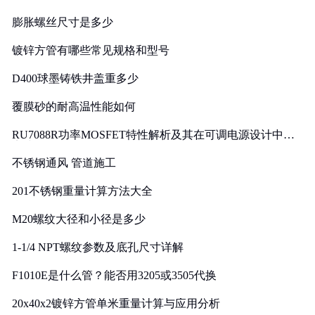
膨胀螺丝尺寸是多少
镀锌方管有哪些常见规格和型号
D400球墨铸铁井盖重多少
覆膜砂的耐高温性能如何
RU7088R功率MOSFET特性解析及其在可调电源设计中的
实践
不锈钢通风 管道施工
201不锈钢重量计算方法大全
M20螺纹大径和小径是多少
1-1/4 NPT螺纹参数及底孔尺寸详解
F1010E是什么管？能否用3205或3505代换
20x40x2镀锌方管单米重量计算与应用分析