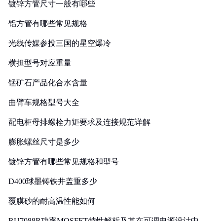
镀锌方管尺寸一般有哪些
铝方管有哪些常见规格
光线传媒参投三国的星空爆冷
横担型号对应重量
锰矿石产品化合水含量
曲臂车规格型号大全
配电柜母排螺栓力矩要求及连接规范详解
膨胀螺丝尺寸是多少
镀锌方管有哪些常见规格和型号
D400球墨铸铁井盖重多少
覆膜砂的耐高温性能如何
RU7088R功率MOSFET特性解析及其在可调电源设计中的