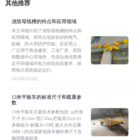
其他推荐
浇筑母线槽的特点和应用领域
本文详细介绍了浇筑母线槽的特点和
应用领域。其特点包括良好的电气、
机械、防火和防护性能。在应用上，
广泛用于商业建筑、工业厂房、医院
和数据中心等场所，凭借自身优势满
足不同领域对电力供应的高要求，保
障电力系统稳定运行。
2026年8月4日
13米平板车的标准尺寸和载重参
数
13米平板车主要技术参数包括: a)外形
尺寸:长13m×宽2.45m,栏板高55cm b)
承载能力:标载30-35吨,最大允许总重
49吨 c)符合国家道路车辆外廓尺寸及
轴荷限值标准