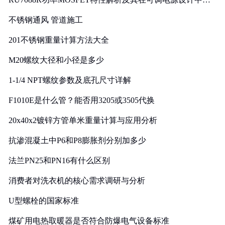
实践
不锈钢通风 管道施工
201不锈钢重量计算方法大全
M20螺纹大径和小径是多少
1-1/4 NPT螺纹参数及底孔尺寸详解
F1010E是什么管？能否用3205或3505代换
20x40x2镀锌方管单米重量计算与应用分析
抗渗混凝土中P6和P8膨胀剂分别加多少
法兰PN25和PN16有什么区别
消费者对洗衣机的核心需求调研与分析
U型螺栓的国家标准
煤矿用电热取暖器是否符合防爆电气设备标准