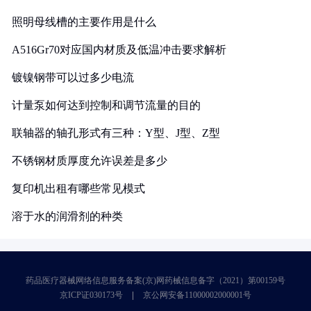
照明母线槽的主要作用是什么
A516Gr70对应国内材质及低温冲击要求解析
镀镍钢带可以过多少电流
计量泵如何达到控制和调节流量的目的
联轴器的轴孔形式有三种：Y型、J型、Z型
不锈钢材质厚度允许误差是多少
复印机出租有哪些常见模式
溶于水的润滑剂的种类
药品医疗器械网络信息服务备案(京)网药械信息备字（2021）第00159号
京ICP证030173号
京公网安备11000002000001号