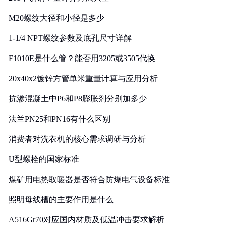
M20螺纹大径和小径是多少
1-1/4 NPT螺纹参数及底孔尺寸详解
F1010E是什么管？能否用3205或3505代换
20x40x2镀锌方管单米重量计算与应用分析
抗渗混凝土中P6和P8膨胀剂分别加多少
法兰PN25和PN16有什么区别
消费者对洗衣机的核心需求调研与分析
U型螺栓的国家标准
煤矿用电热取暖器是否符合防爆电气设备标准
照明母线槽的主要作用是什么
A516Gr70对应国内材质及低温冲击要求解析