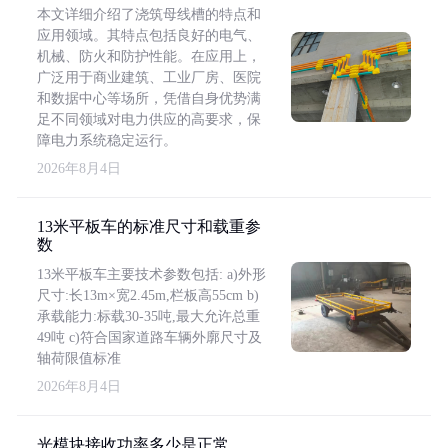
本文详细介绍了浇筑母线槽的特点和
应用领域。其特点包括良好的电气、
机械、防火和防护性能。在应用上，
广泛用于商业建筑、工业厂房、医院
和数据中心等场所，凭借自身优势满
足不同领域对电力供应的高要求，保
障电力系统稳定运行。
2026年8月4日
13米平板车的标准尺寸和载重参
数
13米平板车主要技术参数包括: a)外形
尺寸:长13m×宽2.45m,栏板高55cm b)
承载能力:标载30-35吨,最大允许总重
49吨 c)符合国家道路车辆外廓尺寸及
轴荷限值标准
2026年8月4日
光模块接收功率多少是正常