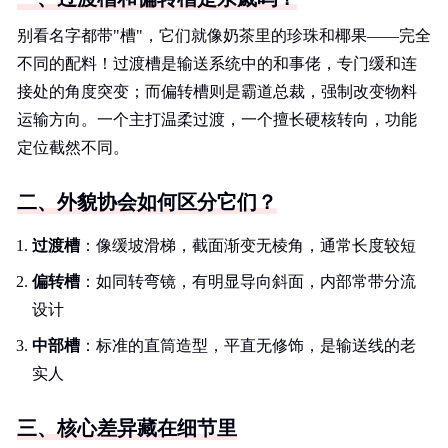
别看名字都带"槽"，它们就像奶茶里的珍珠和椰果——完全
不同的配料！过渡槽是输送系统中的和事佬，专门缓和连
接处的角度突变；而偏转槽则是霸道总裁，强制改变物料
运输方向。一个主打温柔过渡，一个擅长硬核转向，功能
定位截然不同。
二、外貌协会如何区分它们？
过渡槽
：像缓坡滑梯，截面渐变无棱角，通常长度较短
偏转槽
：如同转弯镜，有明显导向斜面，内部常带分流
设计
中部槽
：标准的直筒造型，平直无修饰，是输送线的老
实人
三、核心差异藏在细节里