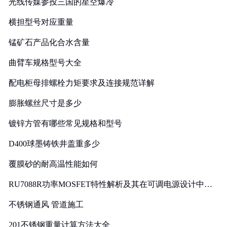
光线传媒参投三国的星空爆冷
横担型号对应重量
锰矿石产品化合水含量
曲臂车规格型号大全
配电柜母排螺栓力矩要求及连接规范详解
膨胀螺丝尺寸是多少
镀锌方管有哪些常见规格和型号
D400球墨铸铁井盖重多少
覆膜砂的耐高温性能如何
RU7088R功率MOSFET特性解析及其在可调电源设计中的
实践
不锈钢通风 管道施工
201不锈钢重量计算方法大全