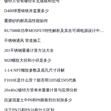
镀锌方管有哪些常见规格和型号
D400球墨铸铁井盖重多少
覆膜砂的耐高温性能如何
RU7088R功率MOSFET特性解析及其在可调电源设计中的
实践
不锈钢通风 管道施工
201不锈钢重量计算方法大全
M20螺纹大径和小径是多少
1-1/4 NPT螺纹参数及底孔尺寸详解
F1010E是什么管？能否用3205或3505代换
20x40x2镀锌方管单米重量计算与应用分析
抗渗混凝土中P6和P8膨胀剂分别加多少
法兰PN25和PN16有什么区别