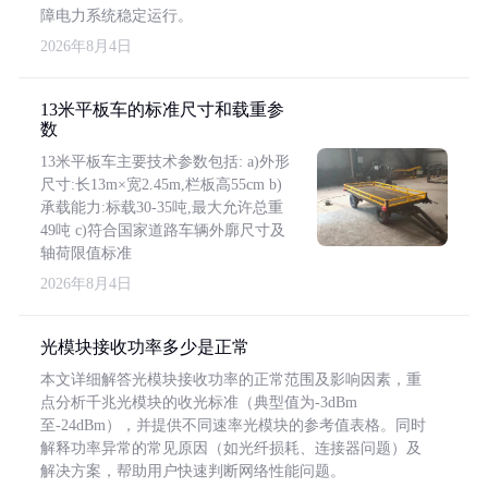
障电力系统稳定运行。
2026年8月4日
13米平板车的标准尺寸和载重参
数
13米平板车主要技术参数包括: a)外形
尺寸:长13m×宽2.45m,栏板高55cm b)
承载能力:标载30-35吨,最大允许总重
49吨 c)符合国家道路车辆外廓尺寸及
轴荷限值标准
2026年8月4日
光模块接收功率多少是正常
本文详细解答光模块接收功率的正常范围及影响因素，重
点分析千兆光模块的收光标准（典型值为-3dBm
至-24dBm），并提供不同速率光模块的参考值表格。同时
解释功率异常的常见原因（如光纤损耗、连接器问题）及
解决方案，帮助用户快速判断网络性能问题。