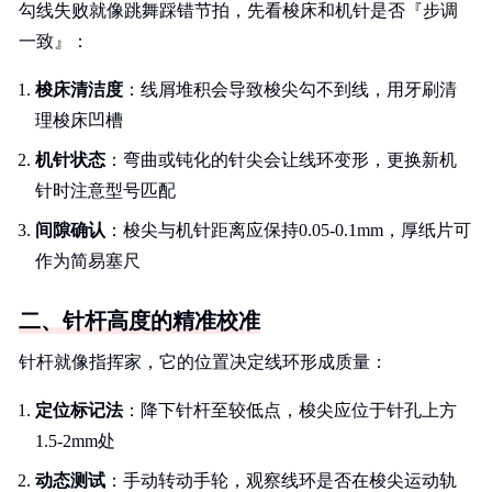
勾线失败就像跳舞踩错节拍，先看梭床和机针是否『步调
一致』：
梭床清洁度
：线屑堆积会导致梭尖勾不到线，用牙刷清
理梭床凹槽
机针状态
：弯曲或钝化的针尖会让线环变形，更换新机
针时注意型号匹配
间隙确认
：梭尖与机针距离应保持0.05-0.1mm，厚纸片可
作为简易塞尺
二、针杆高度的精准校准
针杆就像指挥家，它的位置决定线环形成质量：
定位标记法
：降下针杆至较低点，梭尖应位于针孔上方
1.5-2mm处
动态测试
：手动转动手轮，观察线环是否在梭尖运动轨