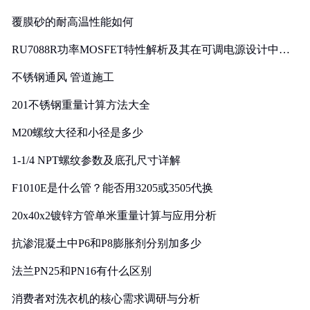
覆膜砂的耐高温性能如何
RU7088R功率MOSFET特性解析及其在可调电源设计中的
实践
不锈钢通风 管道施工
201不锈钢重量计算方法大全
M20螺纹大径和小径是多少
1-1/4 NPT螺纹参数及底孔尺寸详解
F1010E是什么管？能否用3205或3505代换
20x40x2镀锌方管单米重量计算与应用分析
抗渗混凝土中P6和P8膨胀剂分别加多少
法兰PN25和PN16有什么区别
消费者对洗衣机的核心需求调研与分析