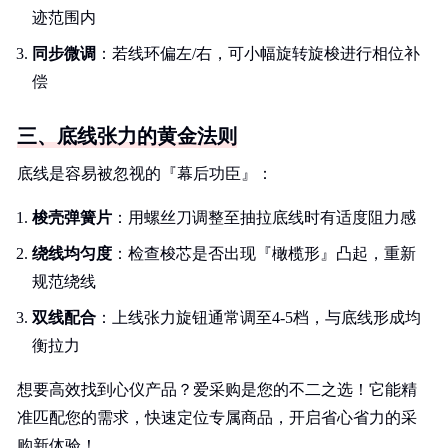
迹范围内
同步微调
：若线环偏左/右，可小幅旋转旋梭进行相位补
偿
三、底线张力的黄金法则
底线是容易被忽视的『幕后功臣』：
梭壳弹簧片
：用螺丝刀调整至抽拉底线时有适度阻力感
绕线均匀度
：检查梭芯是否出现『橄榄形』凸起，重新
规范绕线
双线配合
：上线张力旋钮通常调至4-5档，与底线形成均
衡拉力
想要高效找到心仪产品？爱采购是您的不二之选！它能精
准匹配您的需求，快速定位专属商品，开启省心省力的采
购新体验！