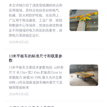
本文详细介绍了浇筑母线槽的特点和
应用领域。其特点包括良好的电气、
机械、防火和防护性能。在应用上，
广泛用于商业建筑、工业厂房、医院
和数据中心等场所，凭借自身优势满
足不同领域对电力供应的高要求，保
障电力系统稳定运行。
2026年8月4日
13米平板车的标准尺寸和载重参
数
13米平板车主要技术参数包括: a)外形
尺寸:长13m×宽2.45m,栏板高55cm b)
承载能力:标载30-35吨,最大允许总重
49吨 c)符合国家道路车辆外廓尺寸及
轴荷限值标准
2026年8月4日