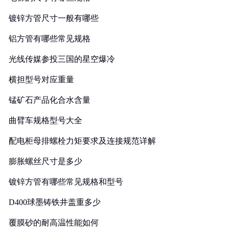
镀锌方管尺寸一般有哪些
铝方管有哪些常见规格
光线传媒参投三国的星空爆冷
横担型号对应重量
锰矿石产品化合水含量
曲臂车规格型号大全
配电柜母排螺栓力矩要求及连接规范详解
膨胀螺丝尺寸是多少
镀锌方管有哪些常见规格和型号
D400球墨铸铁井盖重多少
覆膜砂的耐高温性能如何