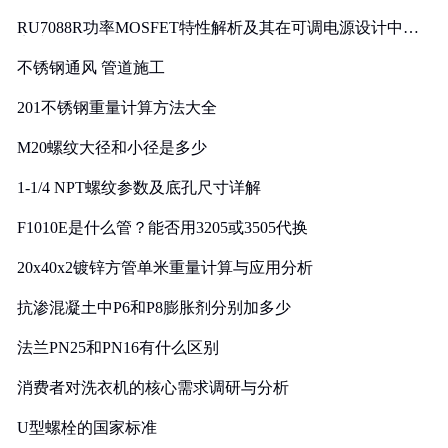
RU7088R功率MOSFET特性解析及其在可调电源设计中的
实践
不锈钢通风 管道施工
201不锈钢重量计算方法大全
M20螺纹大径和小径是多少
1-1/4 NPT螺纹参数及底孔尺寸详解
F1010E是什么管？能否用3205或3505代换
20x40x2镀锌方管单米重量计算与应用分析
抗渗混凝土中P6和P8膨胀剂分别加多少
法兰PN25和PN16有什么区别
消费者对洗衣机的核心需求调研与分析
U型螺栓的国家标准