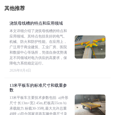
其他推荐
浇筑母线槽的特点和应用领域
本文详细介绍了浇筑母线槽的特点和
应用领域。其特点包括良好的电气、
机械、防火和防护性能。在应用上，
广泛用于商业建筑、工业厂房、医院
和数据中心等场所，凭借自身优势满
足不同领域对电力供应的高要求，保
障电力系统稳定运行。
2026年8月4日
13米平板车的标准尺寸和载重参
数
13米平板车主要技术参数包括: a)外形
尺寸:长13m×宽2.45m,栏板高55cm b)
承载能力:标载30-35吨,最大允许总重
49吨 c)符合国家道路车辆外廓尺寸及