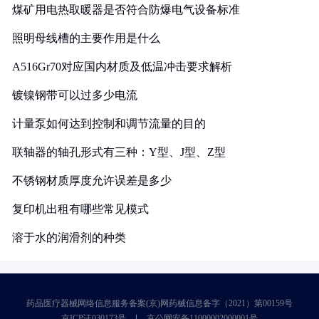
煤矿用电热取暖器是否符合防爆电气设备标准
照明母线槽的主要作用是什么
A516Gr70对应国内材质及低温冲击要求解析
镀镍钢带可以过多少电流
计量泵如何达到控制和调节流量的目的
联轴器的轴孔形式有三种：Y型、J型、Z型
不锈钢材质厚度允许误差是多少
复印机出租有哪些常见模式
溶于水的润滑剂的种类
药品医疗器械网络信息服务备案(京)网药械信息备字（2021）第00159号
京ICP证030173号
京公网安备11000002000001号