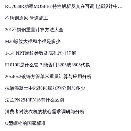
RU7088R功率MOSFET特性解析及其在可调电源设计中的
实践
不锈钢通风 管道施工
201不锈钢重量计算方法大全
M20螺纹大径和小径是多少
1-1/4 NPT螺纹参数及底孔尺寸详解
F1010E是什么管？能否用3205或3505代换
20x40x2镀锌方管单米重量计算与应用分析
抗渗混凝土中P6和P8膨胀剂分别加多少
法兰PN25和PN16有什么区别
消费者对洗衣机的核心需求调研与分析
U型螺栓的国家标准