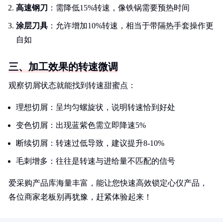
高速钢刀
：需降低15%转速，像铁锅需要预热时间
涂层刀具
：允许增加10%转速，相当于带隔热手套操作更
自如
三、加工效果的转速微调
观察切屑状态就能找到转速甜蜜点：
理想切屑：呈均匀螺旋状，说明转速恰到好处
变色切屑：出现蓝紫色需立即降速5%
断续切屑：转速过低导致，建议提升8-10%
毛刺增多：往往是转速与进给量不匹配的信号
爱采购产品库海量丰富，能让您快速高效锁定心仪产品，
各位商家老板别再犹豫，赶紧体验起来！