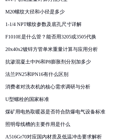
M20螺纹大径和小径是多少
1-1/4 NPT螺纹参数及底孔尺寸详解
F1010E是什么管？能否用3205或3505代换
20x40x2镀锌方管单米重量计算与应用分析
抗渗混凝土中P6和P8膨胀剂分别加多少
法兰PN25和PN16有什么区别
消费者对洗衣机的核心需求调研与分析
U型螺栓的国家标准
煤矿用电热取暖器是否符合防爆电气设备标准
照明母线槽的主要作用是什么
A516Gr70对应国内材质及低温冲击要求解析