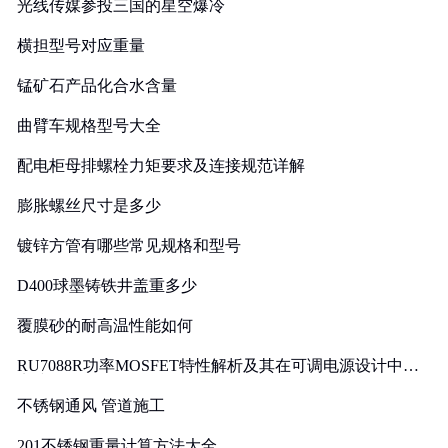
光线传媒参投三国的星空爆冷
横担型号对应重量
锰矿石产品化合水含量
曲臂车规格型号大全
配电柜母排螺栓力矩要求及连接规范详解
膨胀螺丝尺寸是多少
镀锌方管有哪些常见规格和型号
D400球墨铸铁井盖重多少
覆膜砂的耐高温性能如何
RU7088R功率MOSFET特性解析及其在可调电源设计中的
实践
不锈钢通风 管道施工
201不锈钢重量计算方法大全