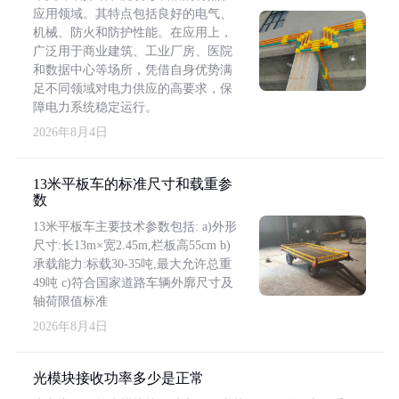
应用领域。其特点包括良好的电气、
机械、防火和防护性能。在应用上，
广泛用于商业建筑、工业厂房、医院
和数据中心等场所，凭借自身优势满
足不同领域对电力供应的高要求，保
障电力系统稳定运行。
2026年8月4日
13米平板车的标准尺寸和载重参
数
13米平板车主要技术参数包括: a)外形
尺寸:长13m×宽2.45m,栏板高55cm b)
承载能力:标载30-35吨,最大允许总重
49吨 c)符合国家道路车辆外廓尺寸及
轴荷限值标准
2026年8月4日
光模块接收功率多少是正常