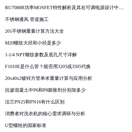
RU7088R功率MOSFET特性解析及其在可调电源设计中的
实践
不锈钢通风 管道施工
201不锈钢重量计算方法大全
M20螺纹大径和小径是多少
1-1/4 NPT螺纹参数及底孔尺寸详解
F1010E是什么管？能否用3205或3505代换
20x40x2镀锌方管单米重量计算与应用分析
抗渗混凝土中P6和P8膨胀剂分别加多少
法兰PN25和PN16有什么区别
消费者对洗衣机的核心需求调研与分析
U型螺栓的国家标准