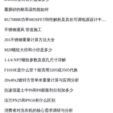
覆膜砂的耐高温性能如何
RU7088R功率MOSFET特性解析及其在可调电源设计中的
实践
不锈钢通风 管道施工
201不锈钢重量计算方法大全
M20螺纹大径和小径是多少
1-1/4 NPT螺纹参数及底孔尺寸详解
F1010E是什么管？能否用3205或3505代换
20x40x2镀锌方管单米重量计算与应用分析
抗渗混凝土中P6和P8膨胀剂分别加多少
法兰PN25和PN16有什么区别
消费者对洗衣机的核心需求调研与分析