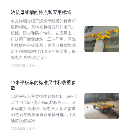
浇筑母线槽的特点和应用领域
本文详细介绍了浇筑母线槽的特点和
应用领域。其特点包括良好的电气、
机械、防火和防护性能。在应用上，
广泛用于商业建筑、工业厂房、医院
和数据中心等场所，凭借自身优势满
足不同领域对电力供应的高要求，保
障电力系统稳定运行。
2026年8月4日
13米平板车的标准尺寸和载重参
数
13米平板车主要技术参数包括: a)外形
尺寸:长13m×宽2.45m,栏板高55cm b)
承载能力:标载30-35吨,最大允许总重
49吨 c)符合国家道路车辆外廓尺寸及
轴荷限值标准
2026年8月4日