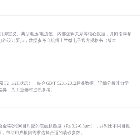
括各引脚定义、典型电压/电流值、内部逻辑关系等核心数据，并附引脚参
电路设计要点，数据参考自杭州士兰微电子官方规格书（版本
_1/2H状态），结合GB/T 5231-2012标准数据，详细分析其力学
差异，为工业选材提供参考。
砂200目对应的表面粗糙度（Ra 3.2-6.3μm），并对比不同目数
业实践，帮助用户根据需求选择合适的喷砂参数。