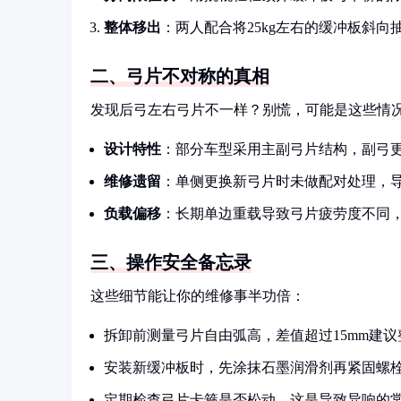
整体移出
：两人配合将25kg左右的缓冲板斜
二、弓片不对称的真相
发现后弓左右弓片不一样？别慌，可能是这些情
设计特性
：部分车型采用主副弓片结构，副弓
维修遗留
：单侧更换新弓片时未做配对处理，
负载偏移
：长期单边重载导致弓片疲劳度不同
三、操作安全备忘录
这些细节能让你的维修事半功倍：
拆卸前测量弓片自由弧高，差值超过15mm建议
安装新缓冲板时，先涂抹石墨润滑剂再紧固螺
定期检查弓片卡箍是否松动，这是导致异响的