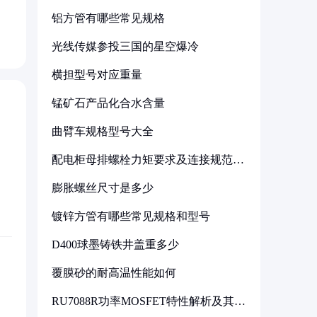
铝方管有哪些常见规格
光线传媒参投三国的星空爆冷
横担型号对应重量
锰矿石产品化合水含量
曲臂车规格型号大全
配电柜母排螺栓力矩要求及连接规范详
解
膨胀螺丝尺寸是多少
镀锌方管有哪些常见规格和型号
D400球墨铸铁井盖重多少
覆膜砂的耐高温性能如何
RU7088R功率MOSFET特性解析及其在
可调电源设计中的实践