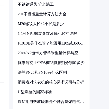
不锈钢通风 管道施工
201不锈钢重量计算方法大全
M20螺纹大径和小径是多少
1-1/4 NPT螺纹参数及底孔尺寸详解
F1010E是什么管？能否用3205或3505代
换
20x40x2镀锌方管单米重量计算与应用
分析
抗渗混凝土中P6和P8膨胀剂分别加多少
法兰PN25和PN16有什么区别
消费者对洗衣机的核心需求调研与分析
U型螺栓的国家标准
煤矿用电热取暖器是否符合防爆电气设
备标准