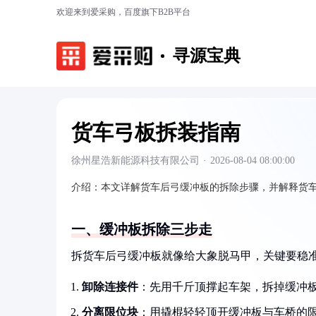
欢迎来到爱采购，百度旗下B2B平台
寻源宝典
货车弓板拆装指南
徐州星浩新能源科技有限公司
·
2026-08-04 08:00:00
介绍：
本文详解货车后弓缓冲板的拆除步骤，并解释货
一、缓冲板拆除三步走
拆货车后弓缓冲板就像给大象脱马甲，关键要稳
卸除连接件
：先用千斤顶撑起车架，拆掉缓冲板
分离限位块
：用撬棍轻轻顶开缓冲板与车桥的