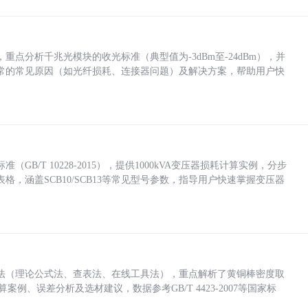
点分析千兆光模块的收光标准（典型值为-3dBm至-24dBm），并
常的常见原因（如光纤损耗、连接器问题）及解决方案，帮助用户快
/T 10228-2015），提供1000kVA变压器损耗计算实例，分步
，涵盖SCB10/SCB13等常见型号参数，指导用户快速掌握变压器
法（理论公式法、查表法、在线工具法），重点解析了黄铜棒密度取
计算案例、误差分析及选材建议，数据参考GB/T 4423-2007等国家标