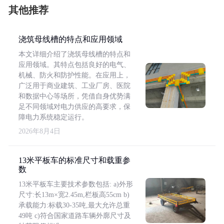
其他推荐
浇筑母线槽的特点和应用领域
本文详细介绍了浇筑母线槽的特点和
应用领域。其特点包括良好的电气、
机械、防火和防护性能。在应用上，
广泛用于商业建筑、工业厂房、医院
和数据中心等场所，凭借自身优势满
足不同领域对电力供应的高要求，保
障电力系统稳定运行。
2026年8月4日
13米平板车的标准尺寸和载重参
数
13米平板车主要技术参数包括: a)外形
尺寸:长13m×宽2.45m,栏板高55cm b)
承载能力:标载30-35吨,最大允许总重
49吨 c)符合国家道路车辆外廓尺寸及