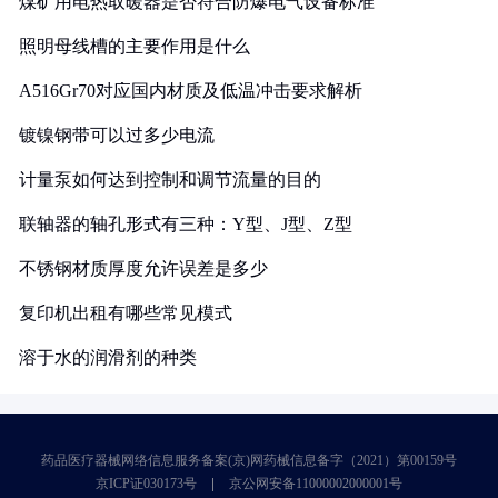
煤矿用电热取暖器是否符合防爆电气设备标准
照明母线槽的主要作用是什么
A516Gr70对应国内材质及低温冲击要求解析
镀镍钢带可以过多少电流
计量泵如何达到控制和调节流量的目的
联轴器的轴孔形式有三种：Y型、J型、Z型
不锈钢材质厚度允许误差是多少
复印机出租有哪些常见模式
溶于水的润滑剂的种类
药品医疗器械网络信息服务备案(京)网药械信息备字（2021）第00159号
京ICP证030173号
京公网安备11000002000001号