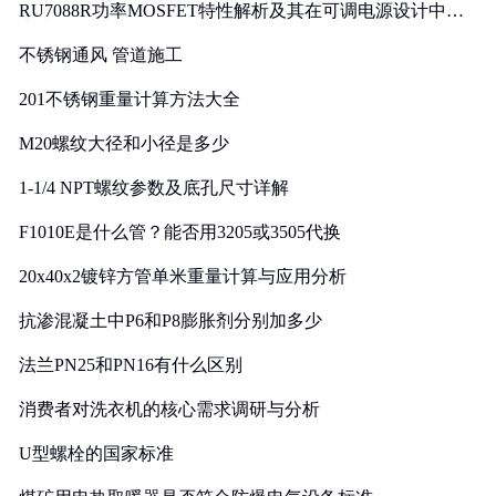
RU7088R功率MOSFET特性解析及其在可调电源设计中的
实践
不锈钢通风 管道施工
201不锈钢重量计算方法大全
M20螺纹大径和小径是多少
1-1/4 NPT螺纹参数及底孔尺寸详解
F1010E是什么管？能否用3205或3505代换
20x40x2镀锌方管单米重量计算与应用分析
抗渗混凝土中P6和P8膨胀剂分别加多少
法兰PN25和PN16有什么区别
消费者对洗衣机的核心需求调研与分析
U型螺栓的国家标准