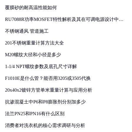
覆膜砂的耐高温性能如何
RU7088R功率MOSFET特性解析及其在可调电源设计中的
实践
不锈钢通风 管道施工
201不锈钢重量计算方法大全
M20螺纹大径和小径是多少
1-1/4 NPT螺纹参数及底孔尺寸详解
F1010E是什么管？能否用3205或3505代换
20x40x2镀锌方管单米重量计算与应用分析
抗渗混凝土中P6和P8膨胀剂分别加多少
法兰PN25和PN16有什么区别
消费者对洗衣机的核心需求调研与分析