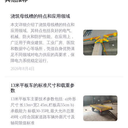
浇筑母线槽的特点和应用领域
本文详细介绍了浇筑母线槽的特点和
应用领域。其特点包括良好的电气、
机械、防火和防护性能。在应用上，
广泛用于商业建筑、工业厂房、医院
和数据中心等场所，凭借自身优势满
足不同领域对电力供应的高要求，保
障电力系统稳定运行。
2026年8月4日
13米平板车的标准尺寸和载重参
数
13米平板车主要技术参数包括: a)外形
尺寸:长13m×宽2.45m,栏板高55cm b)
承载能力:标载30-35吨,最大允许总重
49吨 c)符合国家道路车辆外廓尺寸及
轴荷限值标准