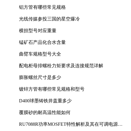
铝方管有哪些常见规格
光线传媒参投三国的星空爆冷
横担型号对应重量
锰矿石产品化合水含量
曲臂车规格型号大全
配电柜母排螺栓力矩要求及连接规范详解
膨胀螺丝尺寸是多少
镀锌方管有哪些常见规格和型号
D400球墨铸铁井盖重多少
覆膜砂的耐高温性能如何
RU7088R功率MOSFET特性解析及其在可调电源设
计中的实践