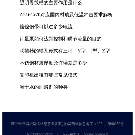
照明母线槽的主要作用是什么
A516Gr70对应国内材质及低温冲击要求解析
镀镍钢带可以过多少电流
计量泵如何达到控制和调节流量的目的
联轴器的轴孔形式有三种：Y型、J型、Z型
不锈钢材质厚度允许误差是多少
复印机出租有哪些常见模式
溶于水的润滑剂的种类
药品医疗器械网络信息服务备案(京)网药械信息备字（2021）第00159号