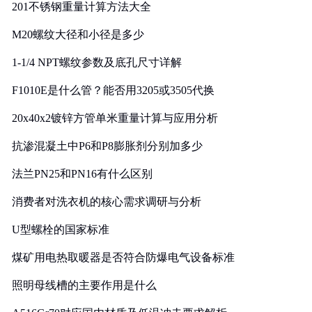
201不锈钢重量计算方法大全
M20螺纹大径和小径是多少
1-1/4 NPT螺纹参数及底孔尺寸详解
F1010E是什么管？能否用3205或3505代换
20x40x2镀锌方管单米重量计算与应用分析
抗渗混凝土中P6和P8膨胀剂分别加多少
法兰PN25和PN16有什么区别
消费者对洗衣机的核心需求调研与分析
U型螺栓的国家标准
煤矿用电热取暖器是否符合防爆电气设备标准
照明母线槽的主要作用是什么