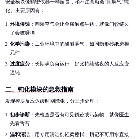
安全模块像精密仪器一样娇贵，稍不注意就会"闹脾气"钝
化。主要原因有：
环境侵蚀
：潮湿空气会让金属触点生锈，就像门铰链久
了会吱呀响
化学污染
：工业环境中的酸碱雾气，如同隐形砂纸磨损
元件
过度疲劳
：长期满负荷运行，好比持续熬夜的人反应变
迟钝
二、钝化模块的急救指南
发现模块反应迟缓时别慌张，分三步处理：
初步诊断
：先检查是否有可见锈迹或污染物，就像医生
先看舌苔
温和清洁
：用专用清洁剂轻柔擦拭，切记不可用水直接