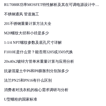
RU7088R功率MOSFET特性解析及其在可调电源设计中的
实践
不锈钢通风 管道施工
201不锈钢重量计算方法大全
M20螺纹大径和小径是多少
1-1/4 NPT螺纹参数及底孔尺寸详解
F1010E是什么管？能否用3205或3505代换
20x40x2镀锌方管单米重量计算与应用分析
抗渗混凝土中P6和P8膨胀剂分别加多少
法兰PN25和PN16有什么区别
消费者对洗衣机的核心需求调研与分析
U型螺栓的国家标准