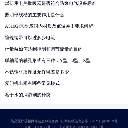
煤矿用电热取暖器是否符合防爆电气设备标准
照明母线槽的主要作用是什么
A516Gr70对应国内材质及低温冲击要求解析
镀镍钢带可以过多少电流
计量泵如何达到控制和调节流量的目的
联轴器的轴孔形式有三种：Y型、J型、Z型
不锈钢材质厚度允许误差是多少
复印机出租有哪些常见模式
溶于水的润滑剂的种类
药品医疗器械网络信息服务备案(京)网药械信息备字（2021）第00159号
京ICP证030173号
京公网安备11000002000001号