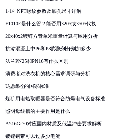
1-1/4 NPT螺纹参数及底孔尺寸详解
F1010E是什么管？能否用3205或3505代换
20x40x2镀锌方管单米重量计算与应用分析
抗渗混凝土中P6和P8膨胀剂分别加多少
法兰PN25和PN16有什么区别
消费者对洗衣机的核心需求调研与分析
U型螺栓的国家标准
煤矿用电热取暖器是否符合防爆电气设备标准
照明母线槽的主要作用是什么
A516Gr70对应国内材质及低温冲击要求解析
镀镍钢带可以过多少电流