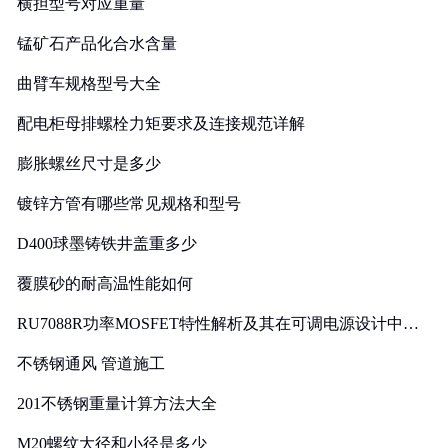
横担型号对应重量
锰矿石产品化合水含量
曲臂车规格型号大全
配电柜母排螺栓力矩要求及连接规范详解
膨胀螺丝尺寸是多少
镀锌方管有哪些常见规格和型号
D400球墨铸铁井盖重多少
覆膜砂的耐高温性能如何
RU7088R功率MOSFET特性解析及其在可调电源设计中的
实践
不锈钢通风 管道施工
201不锈钢重量计算方法大全
M20螺纹大径和小径是多少