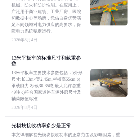
机械、防火和防护性能。在应用上，
广泛用于商业建筑、工业厂房、医院
和数据中心等场所，凭借自身优势满
足不同领域对电力供应的高要求，保
障电力系统稳定运行。
2026年8月4日
13米平板车的标准尺寸和载重参
数
13米平板车主要技术参数包括: a)外形
尺寸:长13m×宽2.45m,栏板高55cm b)
承载能力:标载30-35吨,最大允许总重
49吨 c)符合国家道路车辆外廓尺寸及
轴荷限值标准
2026年8月4日
光模块接收功率多少是正常
本文详细解答光模块接收功率的正常范围及影响因素，重