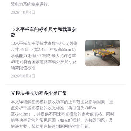
障电力系统稳定运行。
2026年8月4日
13米平板车的标准尺寸和载重参
数
13米平板车主要技术参数包括: a)外形
尺寸:长13m×宽2.45m,栏板高55cm b)
承载能力:标载30-35吨,最大允许总重
49吨 c)符合国家道路车辆外廓尺寸及
轴荷限值标准
2026年8月4日
光模块接收功率多少是正常
本文详细解答光模块接收功率的正常范围及影响因素，重
点分析千兆光模块的收光标准（典型值为-3dBm
至-24dBm），并提供不同速率光模块的参考值表格。同时
解释功率异常的常见原因（如光纤损耗、连接器问题）及
解决方案，帮助用户快速判断网络性能问题。