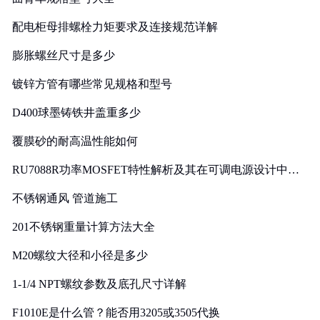
配电柜母排螺栓力矩要求及连接规范详解
膨胀螺丝尺寸是多少
镀锌方管有哪些常见规格和型号
D400球墨铸铁井盖重多少
覆膜砂的耐高温性能如何
RU7088R功率MOSFET特性解析及其在可调电源设计中的
实践
不锈钢通风 管道施工
201不锈钢重量计算方法大全
M20螺纹大径和小径是多少
1-1/4 NPT螺纹参数及底孔尺寸详解
F1010E是什么管？能否用3205或3505代换