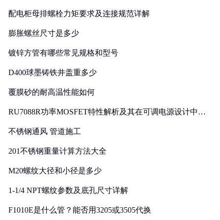
配电柜母排螺栓力矩要求及连接规范详解
膨胀螺丝尺寸是多少
镀锌方管有哪些常见规格和型号
D400球墨铸铁井盖重多少
覆膜砂的耐高温性能如何
RU7088R功率MOSFET特性解析及其在可调电源设计中的
实践
不锈钢通风 管道施工
201不锈钢重量计算方法大全
M20螺纹大径和小径是多少
1-1/4 NPT螺纹参数及底孔尺寸详解
F1010E是什么管？能否用3205或3505代换