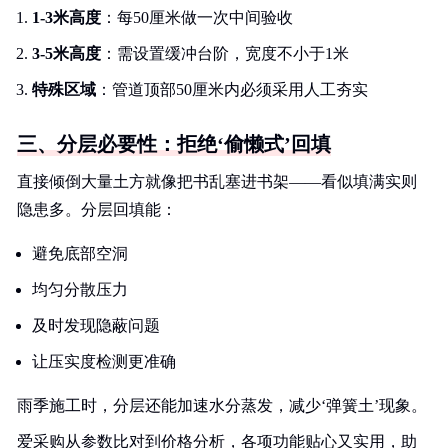
1-3米高度
：每50厘米做一次中间验收
3-5米高度
：需设置缓冲台阶，宽度不小于1米
特殊区域
：管道顶部50厘米内必须采用人工夯实
三、分层必要性：拒绝‘偷懒式’回填
直接倾倒大量土方就像把书乱塞进书架——看似填满实则
隐患多。分层回填能：
避免底部空洞
均匀分散压力
及时发现隐蔽问题
让压实度检测更准确
雨季施工时，分层还能加速水分蒸发，减少‘弹簧土’现象。
爱采购从参数比对到价格分析，各项功能贴心又实用，助