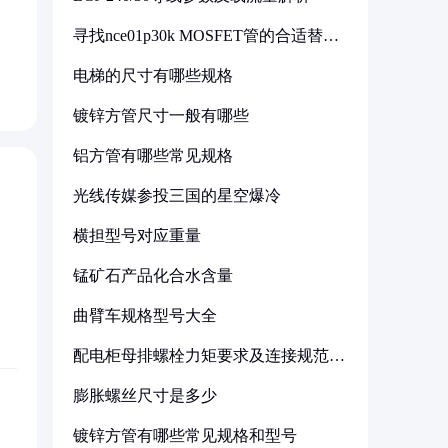
寻找nce01p30k MOSFET管的合适替代
型号
电梯的尺寸有哪些规格
镀锌方管尺寸一般有哪些
铝方管有哪些常见规格
光线传媒参投三国的星空爆冷
横担型号对应重量
锰矿石产品化合水含量
曲臂车规格型号大全
配电柜母排螺栓力矩要求及连接规范详
解
膨胀螺丝尺寸是多少
镀锌方管有哪些常见规格和型号