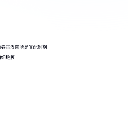
而春雷溴菌腈是复配制剂
菌细胞膜