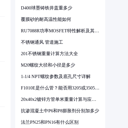
D400球墨铸铁井盖重多少
覆膜砂的耐高温性能如何
RU7088R功率MOSFET特性解析及其在
可调电源设计中的实践
不锈钢通风 管道施工
201不锈钢重量计算方法大全
M20螺纹大径和小径是多少
1-1/4 NPT螺纹参数及底孔尺寸详解
F1010E是什么管？能否用3205或3505代
换
20x40x2镀锌方管单米重量计算与应用
分析
抗渗混凝土中P6和P8膨胀剂分别加多少
法兰PN25和PN16有什么区别