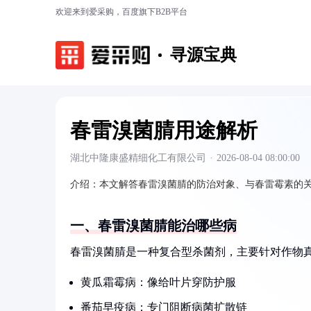
欢迎来到爱采购，百度旗下B2B平台
寻源宝典
春雷溴菌腈用途解析
湖北中隆康盛精细化工有限公司
·
2026-08-04 08:00:00
介绍：
本文解答春雷溴菌腈的防治对象、与春雷霉素的
一、春雷溴菌腈能治哪些病
春雷溴菌腈是一种复合型杀菌剂，主要针对作物
黄瓜霜霉病：像给叶片穿防护服
番茄早疫病：专门阻断病菌扩散链