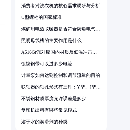
消费者对洗衣机的核心需求调研与分析
U型螺栓的国家标准
煤矿用电热取暖器是否符合防爆电气设
备标准
照明母线槽的主要作用是什么
A516Gr70对应国内材质及低温冲击要
求解析
镀镍钢带可以过多少电流
计量泵如何达到控制和调节流量的目的
联轴器的轴孔形式有三种：Y型、J型、
Z型
不锈钢材质厚度允许误差是多少
复印机出租有哪些常见模式
溶于水的润滑剂的种类