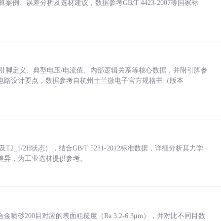
计算案例、误差分析及选材建议，数据参考GB/T 4423-2007等国家标
括各引脚定义、典型电压/电流值、内部逻辑关系等核心数据，并附引脚参
电路设计要点，数据参考自杭州士兰微电子官方规格书（版本
_1/2H状态），结合GB/T 5231-2012标准数据，详细分析其力学
差异，为工业选材提供参考。
砂200目对应的表面粗糙度（Ra 3.2-6.3μm），并对比不同目数