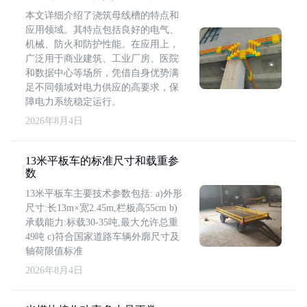
本文详细介绍了浇筑母线槽的特点和
应用领域。其特点包括良好的电气、
机械、防火和防护性能。在应用上，
广泛用于商业建筑、工业厂房、医院
和数据中心等场所，凭借自身优势满
足不同领域对电力供应的高要求，保
障电力系统稳定运行。
2026年8月4日
13米平板车的标准尺寸和载重参
数
13米平板车主要技术参数包括: a)外形
尺寸:长13m×宽2.45m,栏板高55cm b)
承载能力:标载30-35吨,最大允许总重
49吨 c)符合国家道路车辆外廓尺寸及
轴荷限值标准
2026年8月4日