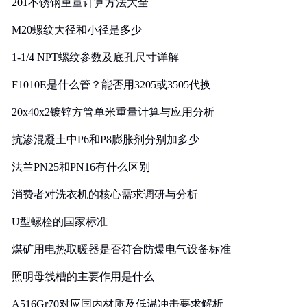
201不锈钢重量计算方法大全
M20螺纹大径和小径是多少
1-1/4 NPT螺纹参数及底孔尺寸详解
F1010E是什么管？能否用3205或3505代换
20x40x2镀锌方管单米重量计算与应用分析
抗渗混凝土中P6和P8膨胀剂分别加多少
法兰PN25和PN16有什么区别
消费者对洗衣机的核心需求调研与分析
U型螺栓的国家标准
煤矿用电热取暖器是否符合防爆电气设备标准
照明母线槽的主要作用是什么
A516Gr70对应国内材质及低温冲击要求解析