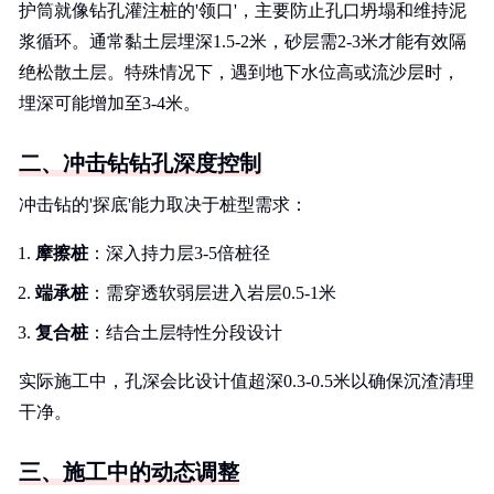
护筒就像钻孔灌注桩的'领口'，主要防止孔口坍塌和维持泥
浆循环。通常黏土层埋深1.5-2米，砂层需2-3米才能有效隔
绝松散土层。特殊情况下，遇到地下水位高或流沙层时，
埋深可能增加至3-4米。
二、冲击钻钻孔深度控制
冲击钻的'探底'能力取决于桩型需求：
摩擦桩
：深入持力层3-5倍桩径
端承桩
：需穿透软弱层进入岩层0.5-1米
复合桩
：结合土层特性分段设计
实际施工中，孔深会比设计值超深0.3-0.5米以确保沉渣清理
干净。
三、施工中的动态调整