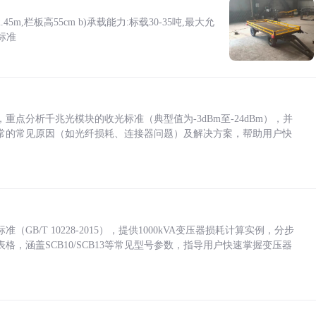
5m,栏板高55cm b)承载能力:标载30-35吨,最大允
标准
点分析千兆光模块的收光标准（典型值为-3dBm至-24dBm），并
常的常见原因（如光纤损耗、连接器问题）及解决方案，帮助用户快
/T 10228-2015），提供1000kVA变压器损耗计算实例，分步
，涵盖SCB10/SCB13等常见型号参数，指导用户快速掌握变压器