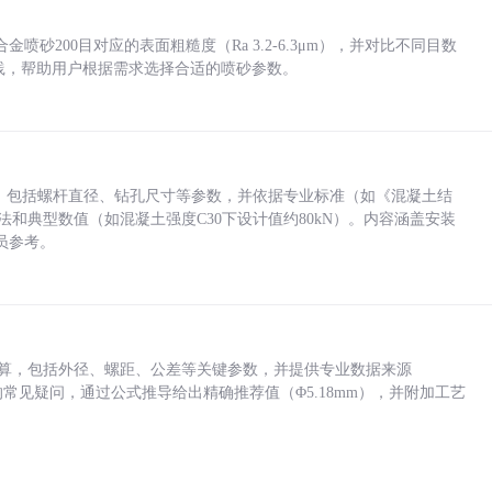
砂200目对应的表面粗糙度（Ra 3.2-6.3μm），并对比不同目数
业实践，帮助用户根据需求选择合适的喷砂参数。
力，包括螺杆直径、钻孔尺寸等参数，并依据专业标准（如《混凝土结
方法和典型数值（如混凝土强度C30下设计值约80kN）。内容涵盖安装
员参考。
底孔计算，包括外径、螺距、公差等关键参数，并提供专业数据来源
孔尺寸的常见疑问，通过公式推导给出精确推荐值（Φ5.18mm），并附加工艺