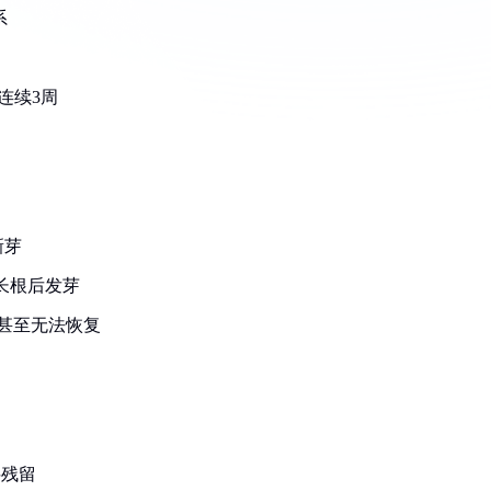
系
连续3周
新芽
长根后发芽
甚至无法恢复
料残留