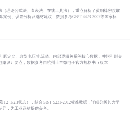
法（理论公式法、查表法、在线工具法），重点解析了黄铜棒密度取
计算案例、误差分析及选材建议，数据参考GB/T 4423-2007等国家标
括各引脚定义、典型电压/电流值、内部逻辑关系等核心数据，并附引脚参
电路设计要点，数据参考自杭州士兰微电子官方规格书（版本
_1/2H状态），结合GB/T 5231-2012标准数据，详细分析其力学
差异，为工业选材提供参考。