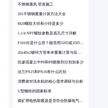
不锈钢通风 管道施工
201不锈钢重量计算方法大全
M20螺纹大径和小径是多少
1-1/4 NPT螺纹参数及底孔尺寸详解
F1010E是什么管？能否用3205或3505代
换
20x40x2镀锌方管单米重量计算与应用
分析
抗渗混凝土中P6和P8膨胀剂分别加多少
法兰PN25和PN16有什么区别
消费者对洗衣机的核心需求调研与分析
U型螺栓的国家标准
煤矿用电热取暖器是否符合防爆电气设
备标准