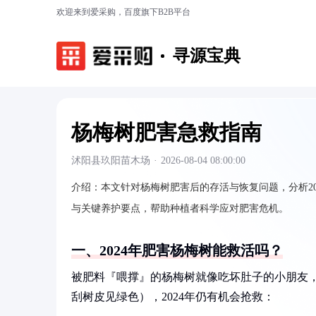
欢迎来到爱采购，百度旗下B2B平台
寻源宝典
杨梅树肥害急救指南
沭阳县玖阳苗木场
·
2026-08-04 08:00:00
介绍：
本文针对杨梅树肥害后的存活与恢复问题，分析2
与关键养护要点，帮助种植者科学应对肥害危机。
一、2024年肥害杨梅树能救活吗？
被肥料『喂撑』的杨梅树就像吃坏肚子的小朋友
刮树皮见绿色），2024年仍有机会抢救：