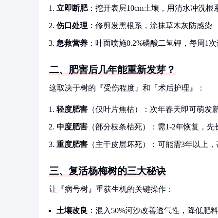
立即断肥
：挖开表层10cm土壤，用清水冲洗根
伤口处理
：修剪发黑根系，涂抹草木灰防感染
急救营养
：叶面喷施0.2%磷酸二氢钾，每周1次
二、肥害后几年能重新发芽？
这取决于树的『受伤程度』和『术后护理』：
轻度肥害
（仅叶片焦枯）：次年春天即可萌发
中度肥害
（部分枝条枯死）：需1-2年恢复，先
重度肥害
（主干皮层坏死）：可能需3年以上，
三、复活杨梅树的三大秘诀
让『病号树』重获生机的关键操作：
土壤改良
：混入50%河沙改善透气性，降低肥