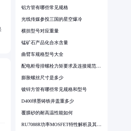
铝方管有哪些常见规格
光线传媒参投三国的星空爆冷
采
横担型号对应重量
锰矿石产品化合水含量
曲臂车规格型号大全
配电柜母排螺栓力矩要求及连接规范详
解
膨胀螺丝尺寸是多少
镀锌方管有哪些常见规格和型号
D400球墨铸铁井盖重多少
覆膜砂的耐高温性能如何
RU7088R功率MOSFET特性解析及其在
可调电源设计中的实践