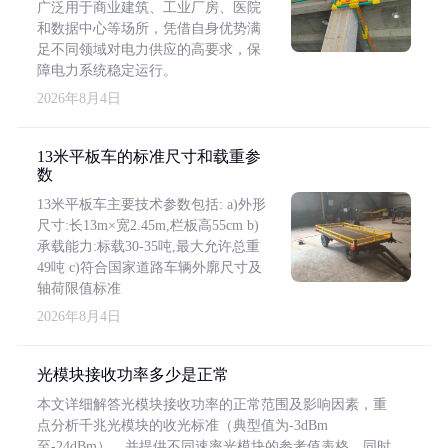
广泛用于商业建筑、工业厂房、医院
和数据中心等场所，凭借自身优势满
足不同领域对电力供应的高要求，保
障电力系统稳定运行。
2026年8月4日
13米平板车的标准尺寸和载重参
数
13米平板车主要技术参数包括: a)外形
尺寸:长13m×宽2.45m,栏板高55cm b)
承载能力:标载30-35吨,最大允许总重
49吨 c)符合国家道路车辆外廓尺寸及
轴荷限值标准
2026年8月4日
光模块接收功率多少是正常
本文详细解答光模块接收功率的正常范围及影响因素，重
点分析千兆光模块的收光标准（典型值为-3dBm
至-24dBm），并提供不同速率光模块的参考值表格。同时