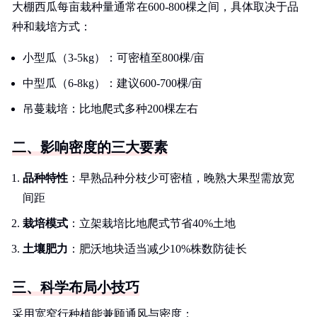
大棚西瓜每亩栽种量通常在600-800棵之间，具体取决于品
种和栽培方式：
小型瓜（3-5kg）：可密植至800棵/亩
中型瓜（6-8kg）：建议600-700棵/亩
吊蔓栽培：比地爬式多种200棵左右
二、影响密度的三大要素
品种特性
：早熟品种分枝少可密植，晚熟大果型需放宽
间距
栽培模式
：立架栽培比地爬式节省40%土地
土壤肥力
：肥沃地块适当减少10%株数防徒长
三、科学布局小技巧
采用宽窄行种植能兼顾通风与密度：