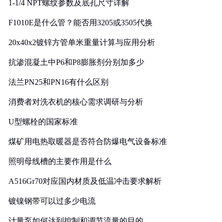
1-1/4 NPT螺纹参数及底孔尺寸详解
F1010E是什么管？能否用3205或3505代换
20x40x2镀锌方管单米重量计算与应用分析
抗渗混凝土中P6和P8膨胀剂分别加多少
法兰PN25和PN16有什么区别
消费者对洗衣机的核心需求调研与分析
U型螺栓的国家标准
煤矿用电热取暖器是否符合防爆电气设备标准
照明母线槽的主要作用是什么
A516Gr70对应国内材质及低温冲击要求解析
镀镍钢带可以过多少电流
计量泵如何达到控制和调节流量的目的