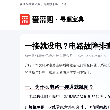
欢迎来到爱采购，百度旗下B2B平台
寻源宝典
一接就没电？电路故障排
杭州优优菱创信息科技有限公司
·
2026-08-04 08:00:00
介绍：
本文针对电路连接后突然断电的常见问题，系统
的判断与处理，帮助读者快速恢复用电安全。
一、为什么电路一接通就跳闸？
当电线接上瞬间断电，就像突然被掐断的歌声，
短路刺客
：火线零线意外相碰时，电流瞬间飙