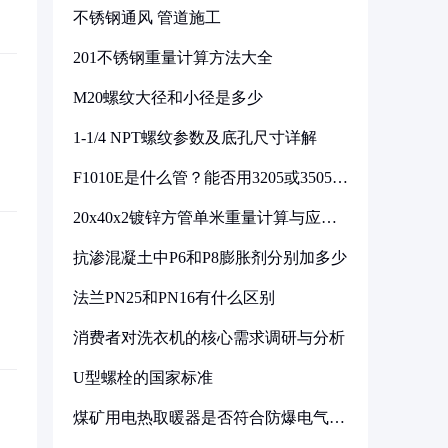
不锈钢通风 管道施工
201不锈钢重量计算方法大全
M20螺纹大径和小径是多少
1-1/4 NPT螺纹参数及底孔尺寸详解
F1010E是什么管？能否用3205或3505代
换
20x40x2镀锌方管单米重量计算与应用
分析
抗渗混凝土中P6和P8膨胀剂分别加多少
法兰PN25和PN16有什么区别
消费者对洗衣机的核心需求调研与分析
U型螺栓的国家标准
煤矿用电热取暖器是否符合防爆电气设
备标准