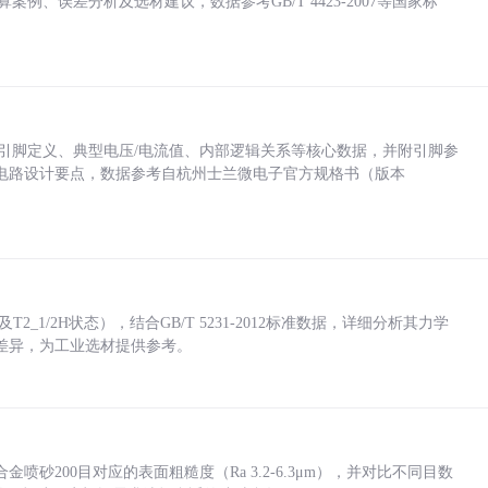
计算案例、误差分析及选材建议，数据参考GB/T 4423-2007等国家标
括各引脚定义、典型电压/电流值、内部逻辑关系等核心数据，并附引脚参
电路设计要点，数据参考自杭州士兰微电子官方规格书（版本
_1/2H状态），结合GB/T 5231-2012标准数据，详细分析其力学
差异，为工业选材提供参考。
砂200目对应的表面粗糙度（Ra 3.2-6.3μm），并对比不同目数