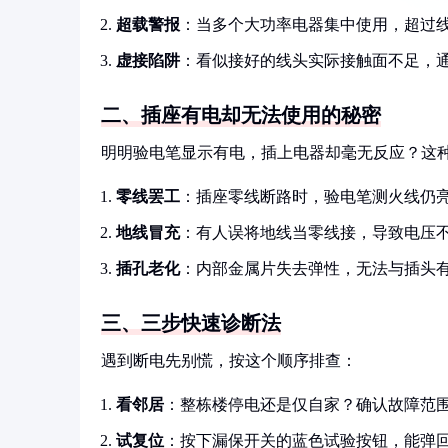
超载警报
：当多个大功率电器集中使用，超过
虚接陷阱
：看似接好的线头实际接触面不足，
二、插座有电却无法使用的秘密
明明验电笔显示有电，插上电器却毫无反应？这
零线罢工
：插座零线断路时，验电笔测火线仍
地线冒充
：有人误将地线当零线接，导致电压
插孔老化
：内部金属片失去弹性，无法与插头
三、三步快速诊断法
遇到断电先别慌，按这个顺序排查：
看邻居
：整栋楼停电还是仅自家？确认故障范
试复位
：按下漏保开关的蓝色试验按钮，能弹