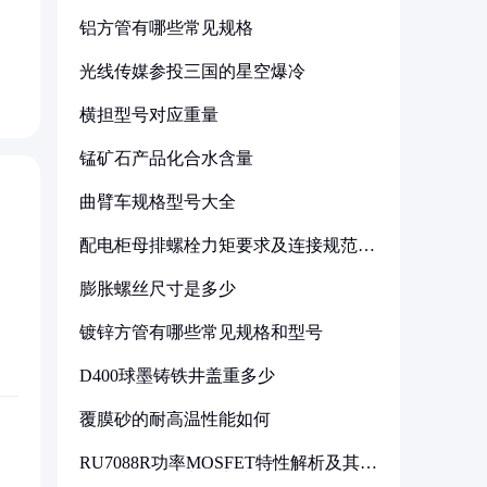
铝方管有哪些常见规格
光线传媒参投三国的星空爆冷
横担型号对应重量
锰矿石产品化合水含量
曲臂车规格型号大全
配电柜母排螺栓力矩要求及连接规范详
解
膨胀螺丝尺寸是多少
镀锌方管有哪些常见规格和型号
D400球墨铸铁井盖重多少
覆膜砂的耐高温性能如何
RU7088R功率MOSFET特性解析及其在
可调电源设计中的实践