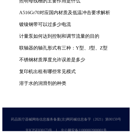
照明母线槽的主要作用是什么
A516Gr70对应国内材质及低温冲击要求解析
镀镍钢带可以过多少电流
计量泵如何达到控制和调节流量的目的
联轴器的轴孔形式有三种：Y型、J型、Z型
不锈钢材质厚度允许误差是多少
复印机出租有哪些常见模式
溶于水的润滑剂的种类
药品医疗器械网络信息服务备案(京)网药械信息备字（2021）第00159号
京ICP证030173号
京公网安备11000002000001号