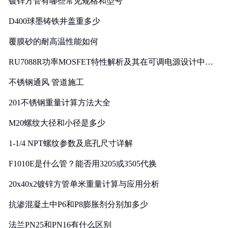
镀锌方管有哪些常见规格和型号
D400球墨铸铁井盖重多少
覆膜砂的耐高温性能如何
RU7088R功率MOSFET特性解析及其在可调电源设计中的
实践
不锈钢通风 管道施工
201不锈钢重量计算方法大全
M20螺纹大径和小径是多少
1-1/4 NPT螺纹参数及底孔尺寸详解
F1010E是什么管？能否用3205或3505代换
20x40x2镀锌方管单米重量计算与应用分析
抗渗混凝土中P6和P8膨胀剂分别加多少
法兰PN25和PN16有什么区别