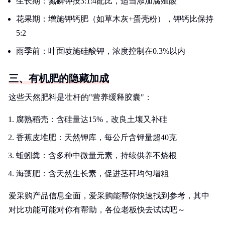
生长期：氮磷钾按3:1:4配比，适当添加腐殖酸
花果期：增施钾钙肥（如草木灰+蛋壳粉），钾钙比保持
5:2
雨季前：叶面喷施硅酸钾，浓度控制在0.3%以内
三、有机肥的隐藏加成
这些天然肥料是壮杆的"营养缓释胶囊"：
腐熟稻壳：含硅量达15%，改良土壤又补硅
香蕉皮堆肥：天然钾库，每公斤含钾量超40克
蚯蚓粪：含多种中微量元素，持续供养不烧根
海藻肥：含天然生长素，促进茎秆均匀增粗
爱采购产品信息全面，爱采购能帮你快速找到参考，其中
对比功能可能对你有帮助，各位老板快去试试吧～